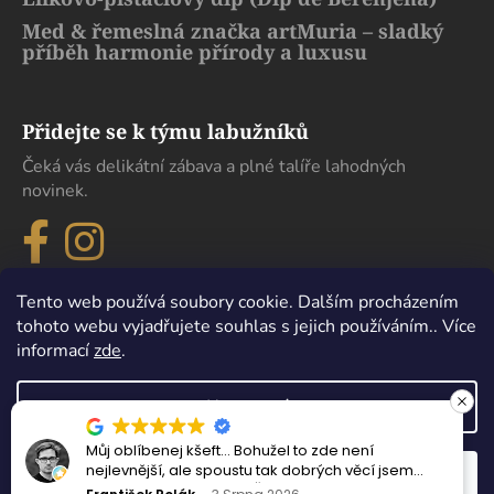
Med & řemeslná značka artMuria – sladký
příběh harmonie přírody a luxusu
Přidejte se k týmu labužníků
Čeká vás delikátní zábava a plné talíře lahodných
novinek.
Tento web používá soubory cookie. Dalším procházením
tohoto webu vyjadřujete souhlas s jejich používáním.. Více
informací
zde
.
Nastavení
Můj oblíbenej kšeft… Bohužel to zde není
Vytvořil Shoptet
nejlevnější, ale spoustu tak dobrých věcí jsem
Odmítnout
Souhlasím
Copyright 2026
eDelikatesy
. Všechna práva vyhrazena.
nejedl ani v samotném Španělsku.