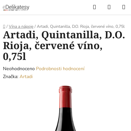
Přejít
Hledat
NÁKUP
na
KOŠÍK
obsah
Domů
/
Vína a nápoje
/
Artadi, Quintanilla, D.O. Rioja, červené víno, 0,75l
Artadi, Quintanilla, D.O.
Rioja, červené víno,
0,75l
Průměrné
Neohodnoceno
Podrobnosti hodnocení
hodnocení
Značka:
Artadi
produktu
je
0,0
z
5
hvězdiček.