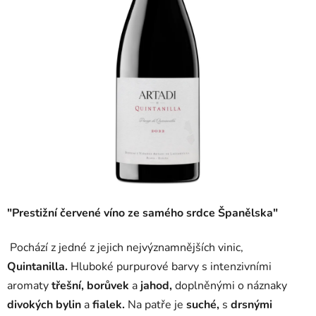
"Prestižní červené víno ze samého srdce Španělska"
Pochází z jedné z jejich nejvýznamnějších vinic,
Quintanilla.
H
luboké purpurové barvy s intenzivními
aromaty
třešní, borůvek
a
jahod,
doplněnými o náznaky
divokých bylin
a
fialek.
Na patře je
suché,
s
drsnými