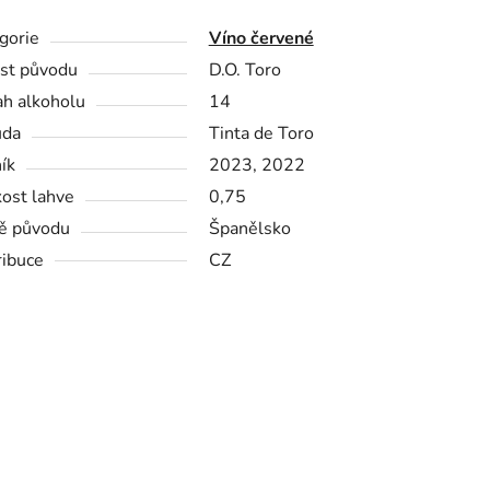
gorie
Víno červené
st původu
D.O. Toro
h alkoholu
14
ůda
Tinta de Toro
ík
2023, 2022
kost lahve
0,75
ě původu
Španělsko
ribuce
CZ