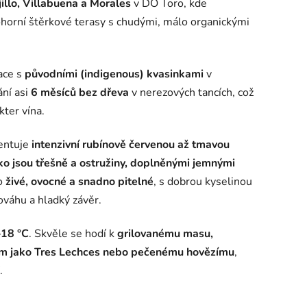
illo, Villabuena a Morales
v DO Toro, kde
tohorní štěrkové terasy s chudými, málo organickými
ace s
původními (indigenous) kvasinkami
v
ání asi
6 měsíců bez dřeva
v nerezových tancích, což
kter vína.
entuje
intenzivní rubínově červenou až tmavou
ako jsou třešně a ostružiny, doplněnými jemnými
no
živé, ovocné a snadno pitelné
, s dobrou kyselinou
ováhu a hladký závěr.
18 °C
. Skvěle se hodí k
grilovanému masu,
m jako Tres Lechces nebo pečenému hovězímu
,
.