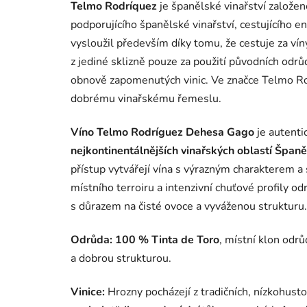
Telmo Rodríquez
je španělské vinařství založen
podporujícího španělské vinařství, cestujícího e
vysloužil především díky tomu, že cestuje za vín
z jediné sklizně pouze za použití původních odrů
obnově zapomenutých vinic. Ve značce Telmo Ro
dobrému vinařskému řemeslu.
Víno Telmo Rodríguez Dehesa Gago
je autenti
nejkontinentálnějších vinařských oblastí Španě
přístup vytvářejí vína s výrazným charakterem a 
místního terroiru a intenzivní chuťové profily o
s důrazem na čisté ovoce a vyváženou strukturu.
Odrůda:
100 % Tinta de Toro
, místní klon odrů
a dobrou strukturou.
Vinice:
Hrozny pocházejí z tradičních, nízkohus