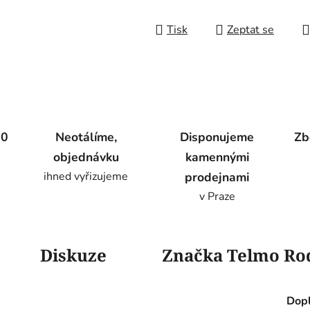
Tisk
Zeptat se
00
Neotálíme,
Disponujeme
Zb
objednávku
kamennými
ihned vyřizujeme
prodejnami
v Praze
Diskuze
Značka
Telmo Ro
Dopl