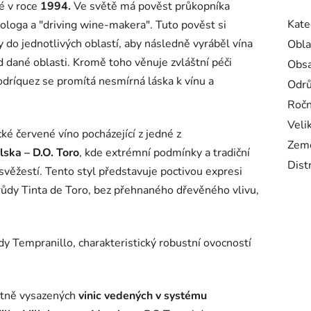
é v roce
1994.
Ve světě má pověst průkopníka
Kate
nologa a "driving wine-makera". Tuto pověst si
y do jednotlivých oblastí, aby následně vyráběl vína
Obla
d dané oblasti. Kromě toho věnuje zvláštní péči
Obsa
dríquez se promítá nesmírná láska k vínu a
Odr
Ročn
Veli
cké červené víno pocházející z jedné z
Zem
lska – D.O. Toro
, kde extrémní podmínky a tradiční
Dist
svěžestí. Tento styl představuje poctivou expresi
drůdy Tinta de Toro, bez přehnaného dřevěného vlivu,
dy Tempranillo, charakteristický robustní ovocností
totně vysazených
vinic vedených v systému