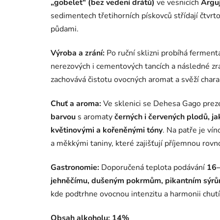
„gobelet“ (bez vedení drátů)
ve vesnicích
Arguj
sedimentech třetihorních pískovců střídají čtvr
půdami.
Výroba a zrání:
Po ruční sklizni probíhá ferment
nerezových i cementových tancích a následné zr
zachovává čistotu ovocných aromat a svěží chara
Chuť a aroma:
Ve sklenici se Dehesa Gago prez
barvou
s aromaty
černých i červených plodů, j
květinovými a kořeněnými tóny
. Na patře je ví
a měkkými taniny, které zajišťují příjemnou rovn
Gastronomie:
Doporučená teplota podávání
16–
jehněčímu, dušeným pokrmům, pikantním sýrů
kde podtrhne ovocnou intenzitu a harmonii chutí
Obsah alkoholu:
14%