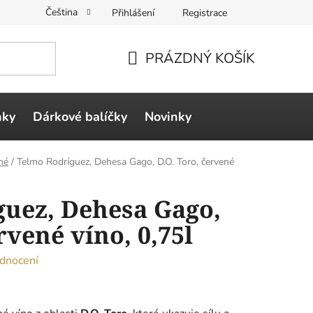
Čeština
Přihlášení
Registrace
PRÁZDNÝ KOŠÍK
NÁKUPNÍ
KOŠÍK
ňky
Dárkové balíčky
Novinky
né
/
Telmo Rodríguez, Dehesa Gago, D.O. Toro, červené
uez, Dehesa Gago,
rvené víno, 0,75l
dnocení