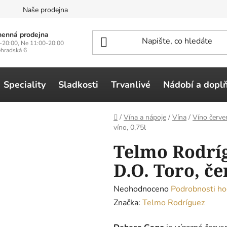
n
Naše prodejna
enná prodejna
-20:00, Ne 11:00-20:00
ehradská 6
Speciality
Sladkosti
Trvanlivé
Nádobí a dopl
Domů
/
Vína a nápoje
/
Vína
/
Víno červe
víno, 0,75l
Telmo Rodríg
D.O. Toro, če
Průměrné
Neohodnoceno
Podrobnosti ho
hodnocení
Značka:
Telmo Rodríguez
produktu