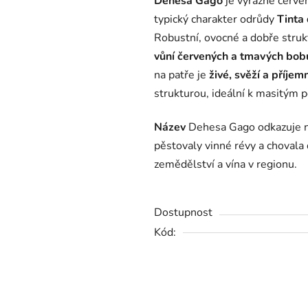
Dehesa Gago
je výrazné červe
je
typický charakter odrůdy
Tinta 
0,0
Robustní, ovocné a dobře stru
z
vůní červených a tmavých bob
5
na patře je
živé, svěží a příjem
hvězdiček.
strukturou, ideální k masitým
Název
Dehesa Gago odkazuje na
pěstovaly vinné révy a chovala 
zemědělství a vína v regionu.
Dostupnost
Kód: