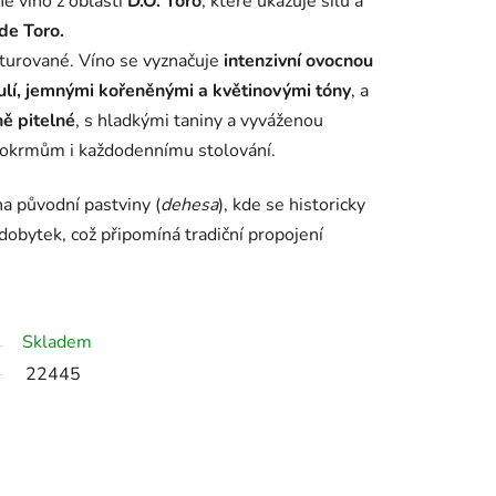
né víno z oblasti
D.O. Toro
, které ukazuje sílu a
de Toro.
kturované.
Víno se vyznačuje
intenzivní ovocnou
ulí, jemnými kořeněnými a květinovými tóny
, a
ně pitelné
, s hladkými taniny a vyváženou
 pokrmům i každodennímu stolování.
 původní pastviny (
dehesa
), kde se historicky
dobytek, což připomíná tradiční propojení
Skladem
22445