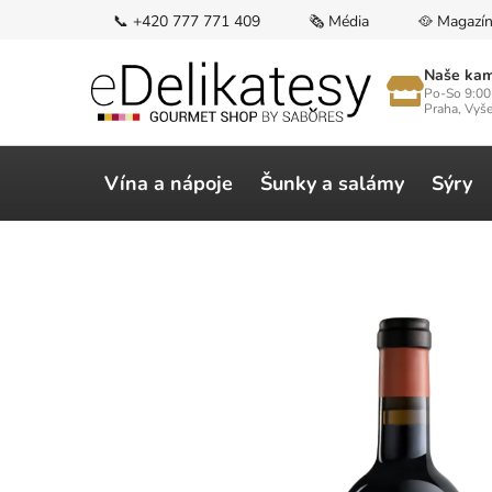
Přejít
📞 +420 777 771 409
🗞️ Média
🥘 Magazí
na
obsah
Naše kam
Po-So 9:00
Praha, Vyš
Vína a nápoje
Šunky a salámy
Sýry