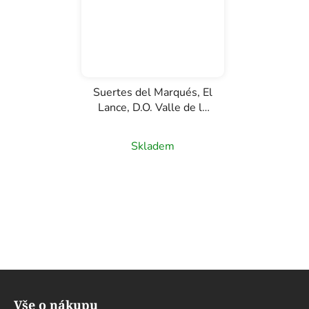
Suertes del Marqués, El
Lance, D.O. Valle de la
Orotava, červené víno,
0,75l
Skladem
Z
á
Vše o nákupu