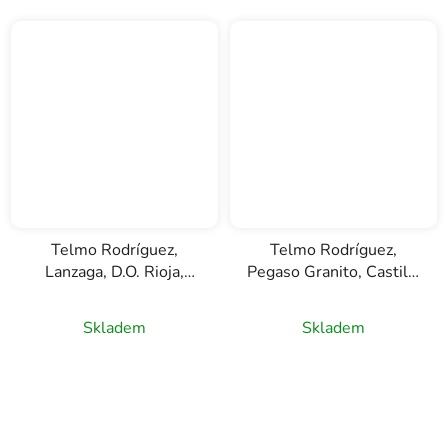
Telmo Rodríguez,
Telmo Rodríguez,
Lanzaga, D.O. Rioja,
Pegaso Granito, Castilla
červené víno, 0,75l
y León, červené víno,
0,75l
Skladem
Skladem