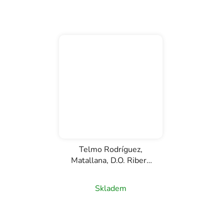
Telmo Rodríguez,
Matallana, D.O. Ribera
del Duero, červené víno,
0,75l
Skladem