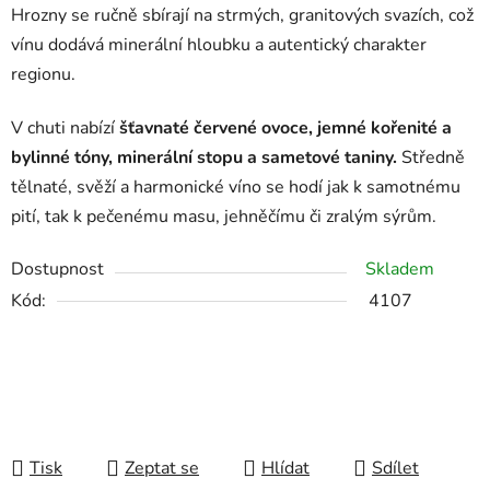
Hrozny se ručně sbírají na strmých, granitových svazích, což
vínu dodává minerální hloubku a autentický charakter
regionu.
V chuti nabízí
šťavnaté červené ovoce, jemné kořenité a
bylinné tóny, minerální stopu a sametové taniny.
Středně
tělnaté, svěží a harmonické víno se hodí jak k samotnému
pití, tak k pečenému masu, jehněčímu či zralým sýrům.
Dostupnost
Skladem
Kód:
4107
Tisk
Zeptat se
Hlídat
Sdílet