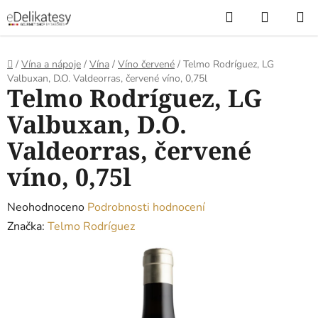
Přejít
Hledat
NÁKUP
na
KOŠÍK
obsah
Domů
/
Vína a nápoje
/
Vína
/
Víno červené
/
Telmo Rodríguez, LG
Valbuxan, D.O. Valdeorras, červené víno, 0,75l
Telmo Rodríguez, LG
Valbuxan, D.O.
Valdeorras, červené
víno, 0,75l
Průměrné
Neohodnoceno
Podrobnosti hodnocení
hodnocení
Značka:
Telmo Rodríguez
produktu
je
0,0
z