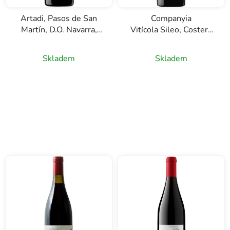
Artadi, Pasos de San
Companyia
Martín, D.O. Navarra,
Vitícola Sileo, Costers
červené víno, 0,75l
de Cornudella, D.O.
Montsant, červené víno,
Skladem
Skladem
0,75l