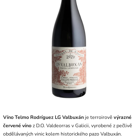
5
hvězdiček.
Víno Telmo Rodríguez LG Valbuxán
je terroirově
výrazné
červené víno
z D.O. Valdeorras v Galicii, vyrobené z pečlivě
obdělávaných vinic kolem historického pazo Valbuxán.