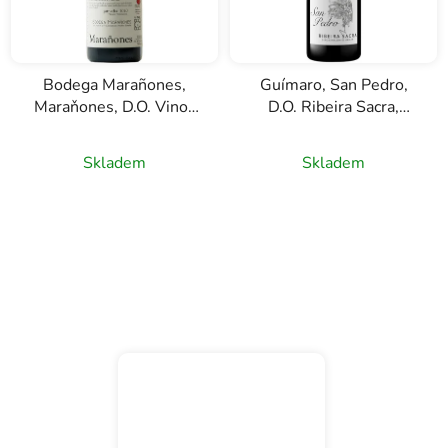
Bodega Marañones,
Guímaro, San Pedro,
Maraňones, D.O. Vinos
D.O. Ribeira Sacra,
de Madrid, červené víno,
červené víno, 0,75l
0,75l
Skladem
Skladem