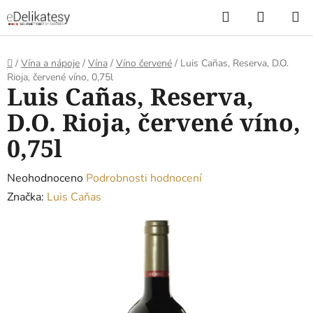
Přejít
Hledat
NÁKUP
na
KOŠÍK
obsah
Domů
/
Vína a nápoje
/
Vína
/
Víno červené
/
Luis Cañas, Reserva, D.O.
Rioja, červené víno, 0,75l
Luis Cañas, Reserva,
D.O. Rioja, červené víno,
0,75l
Průměrné
Neohodnoceno
Podrobnosti hodnocení
hodnocení
Značka:
Luis Caňas
produktu
je
0,0
z
5
hvězdiček.