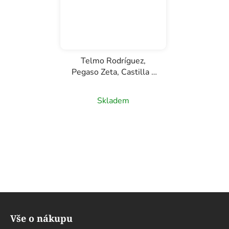
Telmo Rodríguez,
Pegaso Zeta, Castilla y
León, červené víno,
0,75l
Skladem
Z
á
Vše o nákupu
p