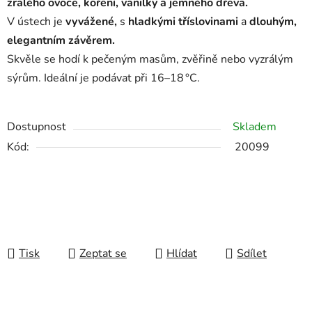
zralého ovoce, koření, vanilky a jemného dřeva.
V ústech je
vyvážené,
s
hladkými tříslovinami
a
dlouhým,
elegantním závěrem.
Skvěle se hodí k pečeným masům, zvěřině nebo vyzrálým
sýrům. Ideální je podávat při 16–18 °C.
Dostupnost
Skladem
Kód:
20099
Tisk
Zeptat se
Hlídat
Sdílet