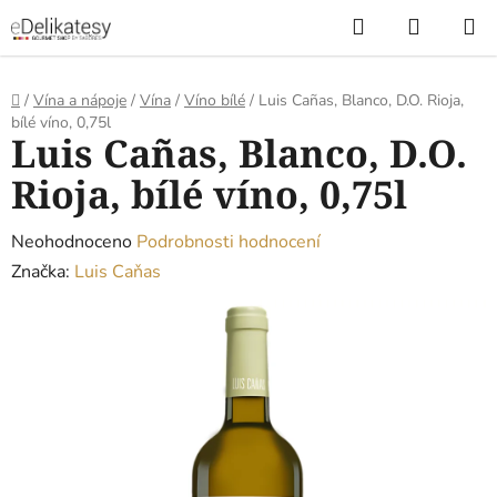
Přejít
Hledat
NÁKUP
na
KOŠÍK
obsah
Domů
/
Vína a nápoje
/
Vína
/
Víno bílé
/
Luis Cañas, Blanco, D.O. Rioja,
bílé víno, 0,75l
Luis Cañas, Blanco, D.O.
Rioja, bílé víno, 0,75l
Průměrné
Neohodnoceno
Podrobnosti hodnocení
hodnocení
Značka:
Luis Caňas
produktu
je
0,0
z
5
hvězdiček.