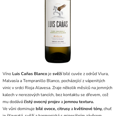
Víno
Luis Cañas Blanco
je
svěží
bílé cuvée z odrůd Viura,
Malvasía a Tempranillo Blanco, pocházející z vápenitých
vinic v srdci Rioja Alavesa. Zraje několik měsíců na jemných
kalech v nerezových tancích, bez kontaktu se dřevem, což
mu dodává
čistý ovocný projev
a
jemnou texturu.
Ve vůni dominuje
bílé ovoce, citrusy
a
květinové tóny,
chuť
je šťavnatá, svěží a harmonická s minerálním závěrem.