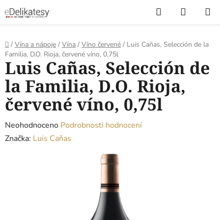
Přejít
Hledat
NÁKUP
na
KOŠÍK
obsah
Domů
/
Vína a nápoje
/
Vína
/
Víno červené
/
Luis Cañas, Selección de la
Familia, D.O. Rioja, červené víno, 0,75l
Luis Cañas, Selección de
la Familia, D.O. Rioja,
červené víno, 0,75l
Průměrné
Neohodnoceno
Podrobnosti hodnocení
hodnocení
Značka:
Luis Caňas
produktu
je
0,0
z
5
hvězdiček.