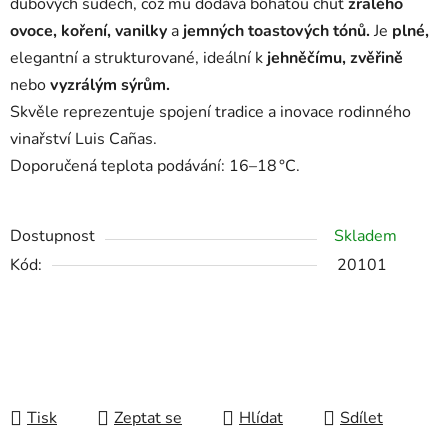
dubových sudech, což mu dodává bohatou chuť
zralého
ovoce, koření, vanilky
a
jemných toastových tónů.
Je
plné,
elegantní a strukturované, ideální k
jehněčímu, zvěřině
nebo
vyzrálým sýrům.
Skvěle reprezentuje spojení tradice a inovace rodinného
vinařství Luis Cañas.
Doporučená teplota podávání: 16–18 °C.
Dostupnost
Skladem
Kód:
20101
Tisk
Zeptat se
Hlídat
Sdílet