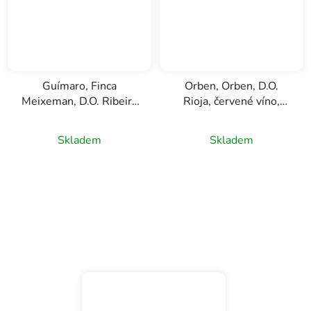
Guímaro, Finca
Orben, Orben, D.O.
Meixeman, D.O. Ribeira
Rioja, červené víno,
Sacra, červené víno,
0,75l
0,75l
Skladem
Skladem