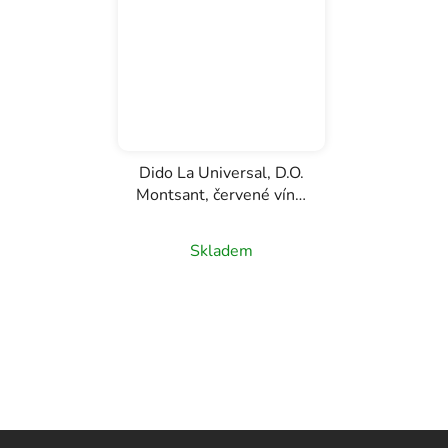
Dido La Universal, D.O.
Montsant, červené víno,
0,75l
Skladem
Z