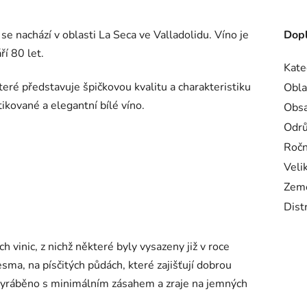
é se nachází v oblasti La Seca ve Valladolidu. Víno je
Dopl
ří 80 let.
Kate
teré
představuje
špičkovou
kvalitu
a
charakteristiku
Obla
stikované
a
elegantní
bílé
víno.
Obsa
Odr
Ročn
Veli
Zem
Dist
ých
vinic,
z
nichž
některé
byly
vysazeny
již
v
roce
esma,
na
písčitých
půdách,
které
zajišťují
dobrou
vyráběno
s
minimálním
zásahem
a
zraje
na
jemných