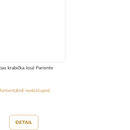
pas krabička José Pariente
omentálně nedostupné
DETAIL