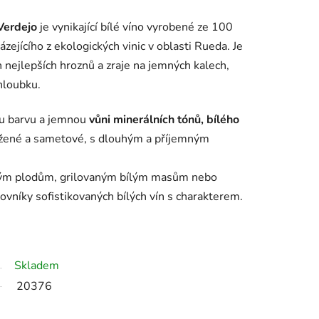
Verdejo
je
vynikající
bílé
víno
vyrobené
ze
100
ázejícího
z
ekologických
vinic
v
oblasti
Rueda. Je
h
nejlepších
hroznů
a
zraje
na
jemných
kalech,
hloubku.
ou
barvu
a
jemnou
vůni
minerálních
tónů,
bílého
žené
a
sametové,
s
dlouhým
a
příjemným
kým
plodům,
grilovaným
bílým
masům
nebo
lovníky
sofistikovaných
bílých
vín
s
charakterem.
Skladem
20376