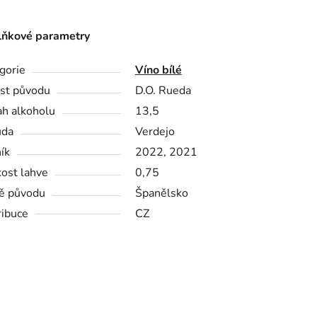
ňkové parametry
gorie
Víno bílé
st původu
D.O. Rueda
h alkoholu
13,5
ůda
Verdejo
ík
2022, 2021
kost lahve
0,75
ě původu
Španělsko
ribuce
CZ