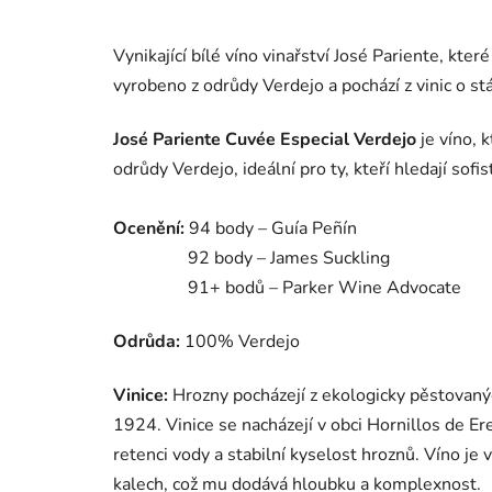
Vynikající bílé víno vinařství José Pariente, kter
vyrobeno z odrůdy Verdejo a pochází z vinic o stá
José
Pariente
Cuvée
Especial
Verdejo
je
víno,
k
odrůdy
Verdejo,
ideální
pro
ty,
kteří
hledají
sofi
Ocenění:
94
body
–
Guía
Peñín
92
body
–
James
Suckling
91+
bodů
–
Parker
Wine
Advocate
Odrůda:
100% Verdejo
Vinice:
Hrozny
pocházejí
z
ekologicky
pěstovan
1924.
Vinice
se
nacházejí
v
obci
Hornillos
de
Er
retenci
vody
a
stabilní
kyselost
hroznů.
Víno
je
kalech,
což
mu
dodává
hloubku
a
komplexnost.