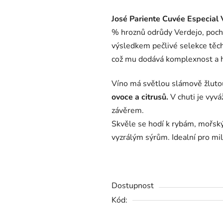
produktu
José
Pariente
Cuvée
Especial
je
%
hroznů
odrůdy
Verdejo,
poch
0,0
v
ýsledkem
pečlivé
selekce
těc
z
což
mu
dodává
komplexnost
a
5
hvězdiček.
Víno
má
světlou
slámově
žlut
ovoce
a
citrusů.
V
chuti
je
vyvá
závěrem.
Skvěle
se
hodí
k
rybám,
mořs
vyzrálým
sýrům.
Idealní
pro
mi
Dostupnost
Kód: