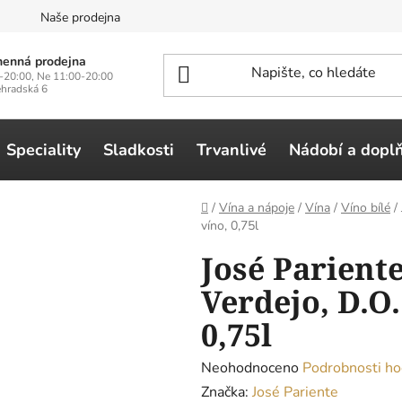
n
Naše prodejna
enná prodejna
-20:00, Ne 11:00-20:00
ehradská 6
Speciality
Sladkosti
Trvanlivé
Nádobí a dopl
Domů
/
Vína a nápoje
/
Vína
/
Víno bílé
/
víno, 0,75l
José Parient
Verdejo, D.O.
0,75l
Průměrné
Neohodnoceno
Podrobnosti ho
hodnocení
Značka:
José Pariente