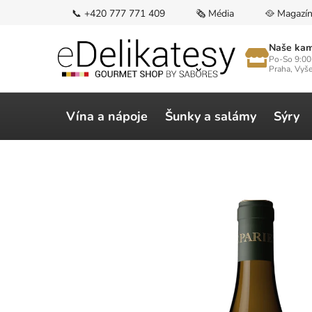
Přejít
📞 +420 777 771 409
🗞️ Média
🥘 Magazí
na
obsah
Naše kam
Po-So 9:00
Praha, Vyš
Vína a nápoje
Šunky a salámy
Sýry