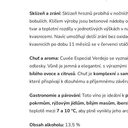
Sklizeň a zrání:
Sklizeň hroznů probíhá v nočníc
bobulích. Klíčem výroby jsou betonové nádoby ov
tvar a teplotní rozdíly v jednotlivých výškách v n
kvasnicemi. Navíc umožňují delší zrání bez oxida
kvasnicích po dobu 11 měsíců se v červenci stáčí
Chuť a aroma:
Cuvée
Especial
Verdejo
se
vyzna
odlesky.
Vůně
je
jemná
a
elegantní,
s
výraznými
bílého
ovoce
a
citrusů
.
Chuť
je
komplexní
a
sam
které
přispívají
k
dlouhému
a
příjemnému
závěr
Gastronomie a párování:
Toto
víno
je
ideální
k
pokrmům,
rýžovým
jídlům,
bílým
masům,
iber
teplotě
mezi
7
a
10 °
C,
aby plně vynikly
jeho
ar
Obsah alkoholu:
13,5 %