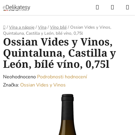
Přejít
Hledat
NÁKUP
na
KOŠÍK
obsah
Domů
/
Vína a nápoje
/
Vína
/
Víno bílé
/
Ossian Vides y Vinos,
Quintaluna, Castilla y León, bílé víno, 0,75l
Ossian Vides y Vinos,
Quintaluna, Castilla y
León, bílé víno, 0,75l
Průměrné
Neohodnoceno
Podrobnosti hodnocení
hodnocení
Značka:
Ossian Vides y Vinos
produktu
je
0,0
z
5
hvězdiček.