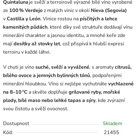
Quintaluna
je svěží a terroirově výrazné bílé víno vyrobené
ze
100 % Verdejo
z malých vinic v okolí
Nieva (Segovia)
v
Castilla y León
. Vinice rostou na
písčitých a lehce
kamenitých půdách
, které díky své struktuře dodávají vínu
minerální charakter a jasnou identitu, a mnohé keře zde
mají
desítky až stovky let
, což přispívá k hlubší expresi
terroiru v každé láhvi.
V chuti je víno
suché, svěží a vyvážené
, s aromaty
citrusů,
bílého ovoce a jemných bylinných tónů
, podpořenými
minerální hloubkou. Víno si nejlépe vychutnáte
vychlazené
na 8–10 °C
a skvěle doplňuje
grilované ryby, mořské
plody, bílé maso nebo lehké tapas a sýry
, kde zvýrazní
svou čistotu a svěží ovocnost.
Dostupnost
Skladem
Kód:
21455