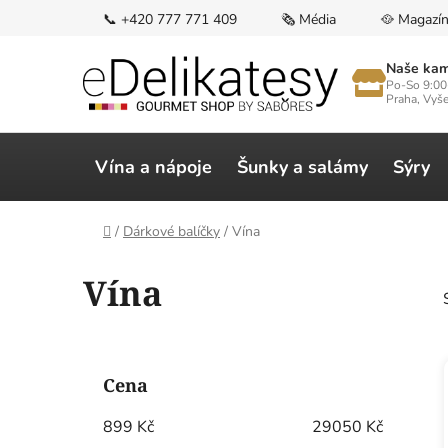
Přejít
📞 +420 777 771 409
🗞️ Média
🥘 Magazí
na
obsah
Naše kam
Po-So 9:00
Praha, Vyš
Vína a nápoje
Šunky a salámy
Sýry
Domů
/
Dárkové balíčky
/
Vína
Vína
P
o
Cena
s
t
899
Kč
29050
Kč