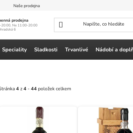
n
Naše prodejna
enná prodejna
-20:00, Ne 11:00-20:00
ehradská 6
Speciality
Sladkosti
Trvanlivé
Nádobí a dopl
Stránka
4
z
4
-
44
položek celkem
V
ý
p
i