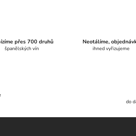
ízíme přes 700 druhů
Neotálíme, objednáv
španělských vín
ihned vyřizujeme
e
do d