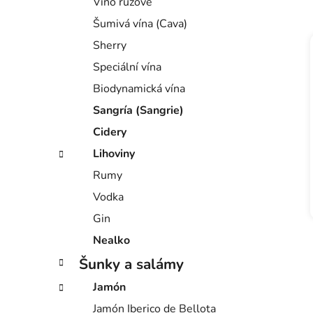
Víno růžové
e
Šumivá vína (Cava)
Sherry
Speciální vína
Biodynamická vína
Sangría (Sangrie)
Cidery
Lihoviny
Rumy
Vodka
Gin
Nealko
Šunky a salámy
Jamón
Jamón Iberico de Bellota