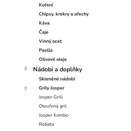
Koření
Chipsy, krekry a ořechy
Káva
Čaje
Vinný ocet
Paella
Olivové oleje
Nádobí a doplňky
Skleněné nádobí
Grily Josper
Josper Grill
Otevřený gril
Josper Kombo
Robata