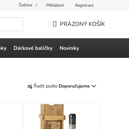
Čeština
Přihlášení
Registrace
PRÁZDNÝ KOŠÍK
NÁKUPNÍ
KOŠÍK
ňky
Dárkové balíčky
Novinky
Ř
Řadit podle:
Doporučujeme
a
z
e
n
í
p