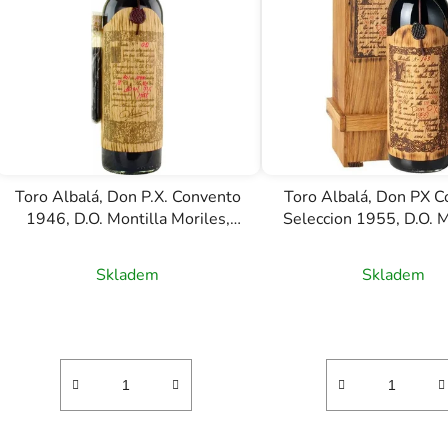
s
p
r
o
d
u
k
t
Toro Albalá, Don P.X. Convento
Toro Albalá, Don PX 
ů
1946, D.O. Montilla Moriles,
Seleccion 1955, D.O. M
sherry, 0,75l
Moriles, sherry, 0
Skladem
Skladem