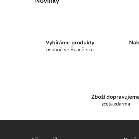
Novinky
Vybíráme produkty
Nab
osobně ve Španělsku
Zboží dopravujem
zcela zdarma
Z
á