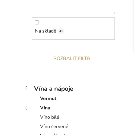
r
a
n
n
í
Na skladě
41
p
a
n
ROZBALIT FILTR
e
l
K
Přeskočit
Vína a nápoje
a
kategorie
t
Vermut
e
Vína
g
Víno bílé
o
r
Víno červené
i