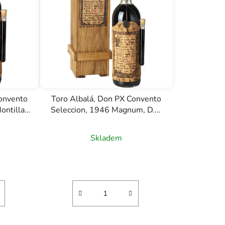
r
o
d
u
k
t
ů
Convento
Toro Albalá, Don PX Convento
ontilla-
Seleccion, 1946 Magnum, D.O.
,75l
Montilla Moriles, sherry, 1,5l
Skladem