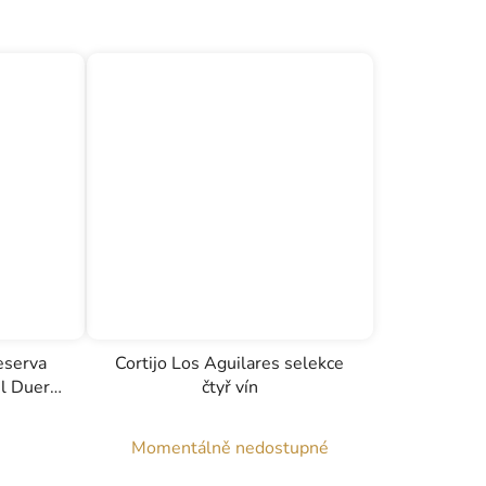
eserva
Cortijo Los Aguilares selekce
el Duero,
čtyř vín
75l
Momentálně nedostupné