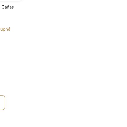
s Caňas
tupné