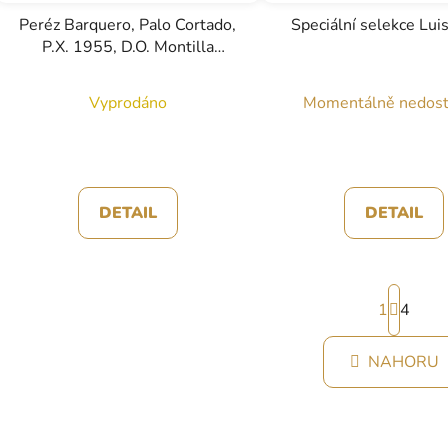
Peréz Barquero, Palo Cortado,
Speciální selekce Lui
P.X. 1955, D.O. Montilla
Moriles, sherry, 0,75l
Vyprodáno
Momentálně nedos
DETAIL
DETAIL
S
1
t
4
r
O
á
NAHORU
v
n
k
l
o
á
v
d
á