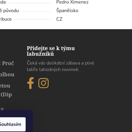
ůda
Pedro Ximenez
ě původu
Španělsko
ribuce
CZ
Přidejte se k týmu
labužníků
 Proč
Čeká vás delikátní zábava a plné
talíře lahodných novinek.
volbou
etou
 (Dip
ka
běh
uxusu
Souhlasím