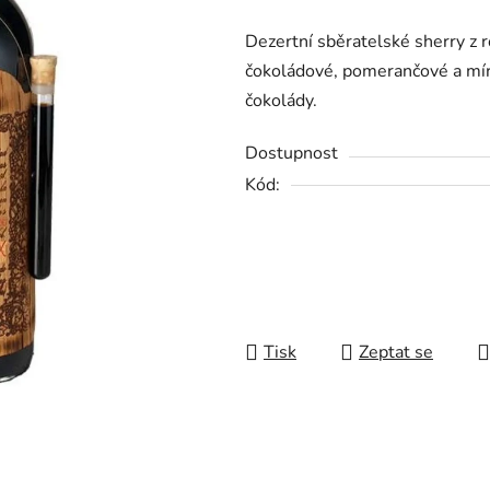
produktu
Dezertní sběratelské sherry z r
je
čokoládové, pomerančové a mí
0,0
čokolády.
z
5
Dostupnost
hvězdiček.
Kód:
Tisk
Zeptat se