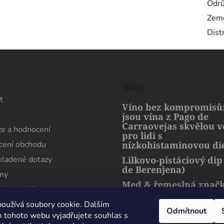
Odr
Zem
Dist
s
Blog
t
Víno bez kompromisů:
jsou vína z Pago de
Carraovejas skvělou 
e a hodnocení
pro lidi s
ení obchodu
nízkohistaminovou di
kladené dotazy
Lilkovo-pistáciový dip
de Berenjena)
rmy
Med & řemeslná znač
ní prohlídka
artMuria – sladký pří
harmonie přírody a l
oužívá soubory cookie. Dalším
Odmítnout
 tohoto webu vyjadřujete souhlas s