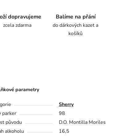
oží dopravujeme
Balíme na přání
zcela zdarma
do dárkových kazet a
košíků
ňkové parametry
gorie
Sherry
 parker
98
st původu
D.O. Montilla Moriles
h alkoholu
16,5