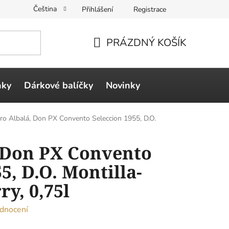
Čeština
Přihlášení
Registrace
PRÁZDNÝ KOŠÍK
NÁKUPNÍ
KOŠÍK
ňky
Dárkové balíčky
Novinky
ro Albalá, Don PX Convento Seleccion 1955, D.O.
 Don PX Convento
5, D.O. Montilla-
ry, 0,75l
dnocení