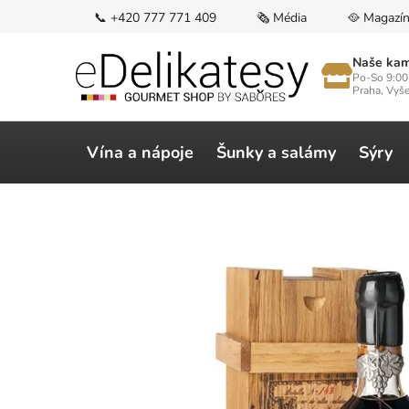
Přejít
📞 +420 777 771 409
🗞️ Média
🥘 Magazí
na
obsah
Naše kam
Po-So 9:00
Praha, Vyš
Vína a nápoje
Šunky a salámy
Sýry