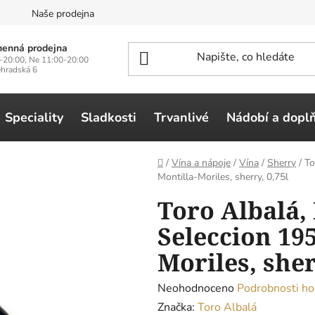
n
Naše prodejna
enná prodejna
-20:00, Ne 11:00-20:00
ehradská 6
Speciality
Sladkosti
Trvanlivé
Nádobí a dopl
Domů
/
Vína a nápoje
/
Vína
/
Sherry
/
To
Montilla-Moriles, sherry, 0,75l
Toro Albalá,
Seleccion 195
Moriles, sher
Průměrné
Neohodnoceno
Podrobnosti ho
hodnocení
Značka:
Toro Albalá