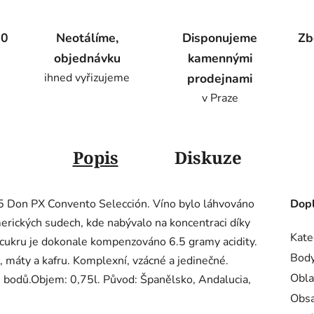
00
Neotálíme,
Disponujeme
Zb
objednávku
kamennými
ihned vyřizujeme
prodejnami
v Praze
Popis
Diskuze
955 Don PX Convento Selección. Víno bylo láhvováno
Dopl
erických sudech, kde nabývalo na koncentraci díky
Kate
ukru je dokonale kompenzováno 6.5 gramy acidity.
Body
, máty a kafru. Komplexní, vzácné a jedinečné.
Obla
 bodů.Objem: 0,75l. Původ: Španělsko, Andalucia,
Obsa