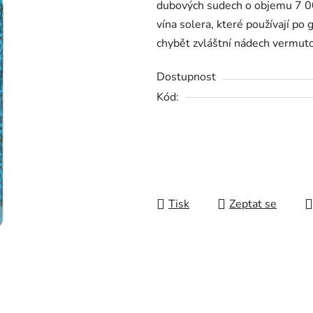
dubových sudech o objemu 7 00
0,0
vína solera, které používají po
z
chybět zvláštní nádech vermuto
5
hvězdiček.
Dostupnost
Kód:
Tisk
Zeptat se