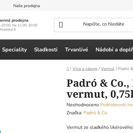
n
Naše prodejna
enná prodejna
-20:00, Ne 11:00-20:00
ehradská 6
Speciality
Sladkosti
Trvanlivé
Nádobí a dopl
Domů
/
Vína a nápoje
/
Vermut
/
Padró & 
Padró & Co.,
vermut, 0,75
Průměrné
Neohodnoceno
Podrobnosti ho
hodnocení
Značka:
Padró & Co.
produktu
Vermut ze sladkého likérového v
je