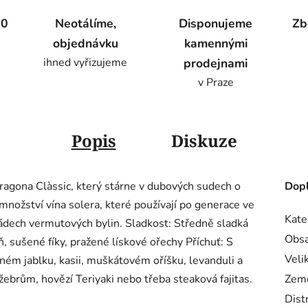
00
Neotálíme,
Disponujeme
Zb
objednávku
kamennými
ihned vyřizujeme
prodejnami
v Praze
Popis
Diskuze
ragona Clàssic, který stárne v dubových sudech o
Dopl
množství vína solera, které používají po generace ve
Kate
nádech vermutových bylin. Sladkost: Středně sladká
Obsa
ň, sušené fíky, pražené lískové ořechy Příchuť: S
Veli
ém jablku, kasii, muškátovém oříšku, levanduli a
žebrům, hovězí Teriyaki nebo třeba steaková fajitas.
Zem
Dist