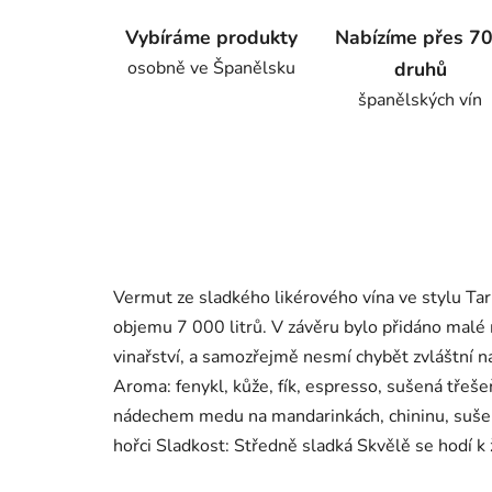
Vybíráme produkty
Nabízíme přes 7
osobně ve Španělsku
druhů
španělských vín
Vermut ze sladkého likérového vína ve stylu Tar
objemu 7 000 litrů. V závěru bylo přidáno malé 
vinařství, a samozřejmě nesmí chybět zvláštní 
Aroma: fenykl, kůže, fík, espresso, sušená třeše
nádechem medu na mandarinkách, chininu, sušen
hořci Sladkost: Středně sladká Skvělě se hodí k 