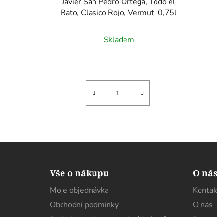
Javier San Pedro Ortega, Todo el
Rato, Clasico Rojo, Vermut, 0,75l
Skladem
Z
á
Vše o nákupu
O ná
p
Moje objednávka
Kontak
a
Obchodní podmínky
O nás
t