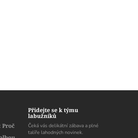
Přidejte se k týmu
labužníků
 Proč
Čeká vás delikátní zábava a plné
talíře lahodných novinek.
volbou