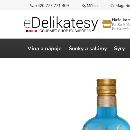
Přejít
📞 +420 777 771 409
🗞️ Média
🥘 Magazí
na
obsah
Naše kam
Po-So 9:00
Praha, Vyš
Vína a nápoje
Šunky a salámy
Sýry