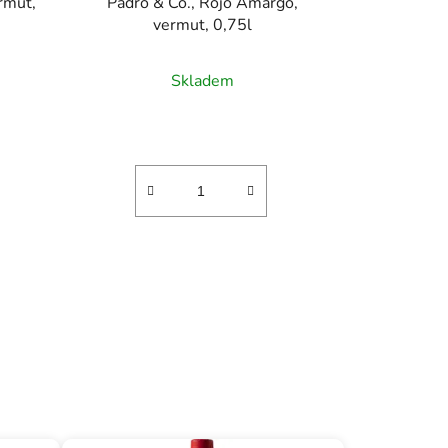
ermut,
Padró & Co., Rojo Amargo,
vermut, 0,75l
Skladem