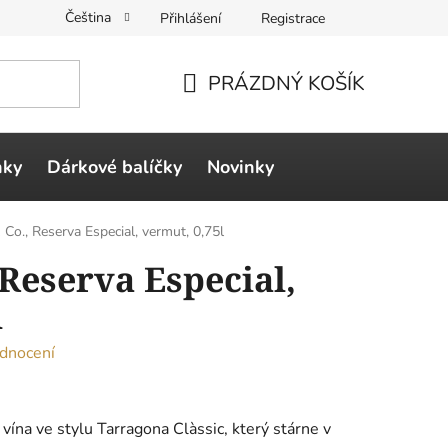
Čeština
Přihlášení
Registrace
PRÁZDNÝ KOŠÍK
NÁKUPNÍ
KOŠÍK
ňky
Dárkové balíčky
Novinky
Co., Reserva Especial, vermut, 0,75l
 Reserva Especial,
l
dnocení
ína ve stylu Tarragona Clàssic, který stárne v