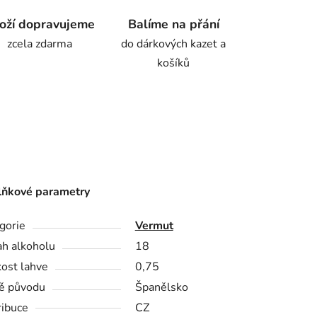
oží dopravujeme
Balíme na přání
zcela zdarma
do dárkových kazet a
košíků
ňkové parametry
gorie
Vermut
h alkoholu
18
kost lahve
0,75
ě původu
Španělsko
ribuce
CZ