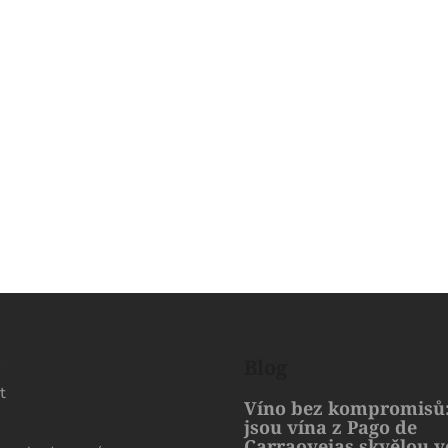
s
Blog
t
Víno bez kompromisů:
jsou vína z Pago de
Carraovejas skvělou 