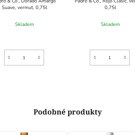
dró & Co., Dorado Amargo
Padró & Co., Rojo Clasic, v
Suave, vermut, 0,75l
0,75l
Skladem
Skladem
Podobné produkty