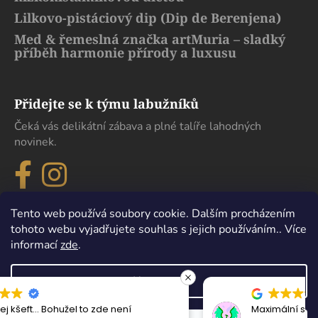
Lilkovo-pistáciový dip (Dip de Berenjena)
Med & řemeslná značka artMuria – sladký
příběh harmonie přírody a luxusu
Přidejte se k týmu labužníků
Čeká vás delikátní zábava a plné talíře lahodných
novinek.
Tento web používá soubory cookie. Dalším procházením
tohoto webu vyjadřujete souhlas s jejich používáním.. Více
informací
zde
.
Nastavení
Maximální spokojenost, sehnal jsem zde lahev
Vytvořil Shoptet