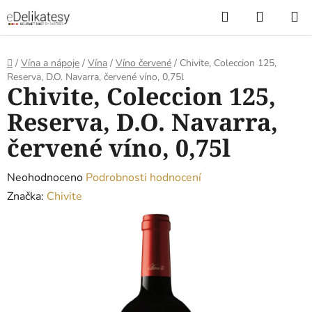
Přejít
Hledat
NÁKUP
na
KOŠÍK
obsah
Domů
/
Vína a nápoje
/
Vína
/
Víno červené
/
Chivite, Coleccion 125,
Reserva, D.O. Navarra, červené víno, 0,75l
Chivite, Coleccion 125,
Reserva, D.O. Navarra,
červené víno, 0,75l
Průměrné
Neohodnoceno
Podrobnosti hodnocení
hodnocení
Značka:
Chivite
produktu
je
0,0
z
5
hvězdiček.