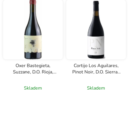
Oxer Bastegieta,
Cortijo Los Aguilares,
Suzzane, D.O. Rioja,
Pinot Noir, D.O. Sierras
červené víno, 0,75l
de Málaga, červené
víno, 0,75l
Skladem
Skladem