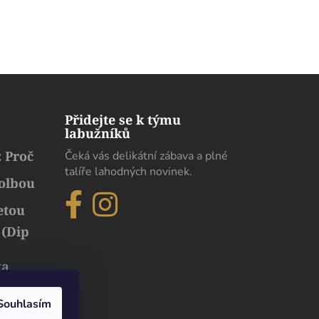
Přidejte se k týmu
labužníků
 Proč
Čeká vás delikátní zábava a plné
talíře lahodných novinek.
volbou
etou
 (Dip
ka
běh
uxusu
Souhlasím