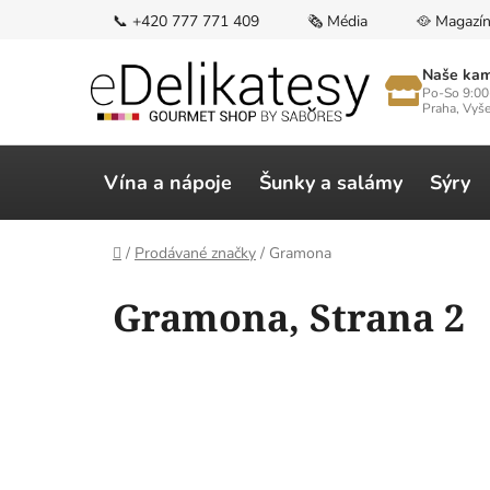
Přejít
📞 +420 777 771 409
🗞️ Média
🥘 Magazí
na
obsah
Naše kam
Po-So 9:00
Praha, Vyš
Vína a nápoje
Šunky a salámy
Sýry
Domů
/
Prodávané značky
/
Gramona
V
Gramona
, Strana 2
ý
p
i
s
p
r