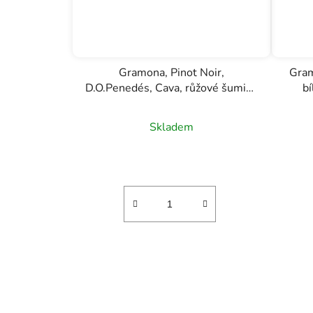
Gramona, Pinot Noir,
Gram
D.O.Penedés, Cava, růžové šumivé
bí
víno, 0,75l
Skladem