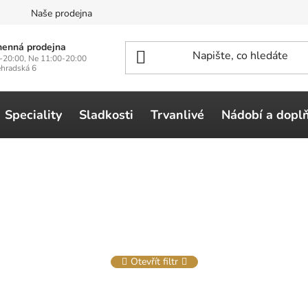
n
Naše prodejna
enná prodejna
-20:00, Ne 11:00-20:00
ehradská 6
Speciality
Sladkosti
Trvanlivé
Nádobí a dopl
Otevřít filtr