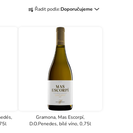
Ř
Řadit podle:
Doporučujeme
a
z
e
n
í
p
r
o
d
u
k
t
ů
nedés,
Gramona, Mas Escorpí,
,75l
D.O.Penedes, bílé víno, 0,75l