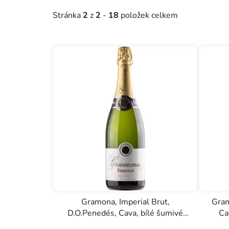
o
Stránka
2
z
2
-
18
položek celkem
d
u
k
t
ů
Gramona, Imperial Brut,
Gram
D.O.Penedés, Cava, bílé šumivé
Ca
víno, 3l