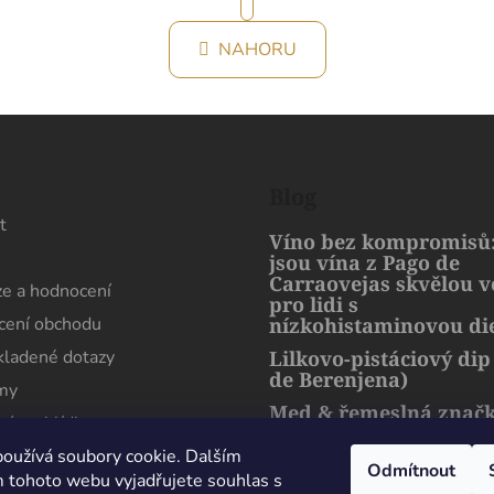
r
O
á
NAHORU
v
n
k
l
o
á
v
d
á
a
n
c
í
s
Blog
í
p
t
Víno bez kompromisů:
r
jsou vína z Pago de
v
Carraovejas skvělou 
e a hodnocení
k
pro lidi s
y
ení obchodu
nízkohistaminovou di
v
kladené dotazy
Lilkovo-pistáciový dip
ý
de Berenjena)
rmy
p
Med & řemeslná znač
i
ní prohlídka
artMuria – sladký pří
s
harmonie přírody a l
oužívá soubory cookie. Dalším
u
Odmítnout
 tohoto webu vyjadřujete souhlas s