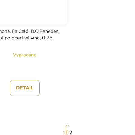
ona, Fa Caló, D.O.Penedes,
lé poloperlivé víno, 0,75l
Vyprodáno
DETAIL
S
1
t
2