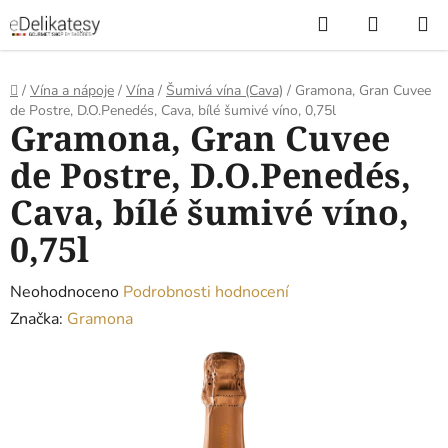
Přejít
Hledat
NÁKUP
na
KOŠÍK
obsah
Domů
/
Vína a nápoje
/
Vína
/
Šumivá vína (Cava)
/
Gramona, Gran Cuvee
de Postre, D.O.Penedés, Cava, bílé šumivé víno, 0,75l
Gramona, Gran Cuvee
de Postre, D.O.Penedés,
Cava, bílé šumivé víno,
0,75l
Průměrné
Neohodnoceno
Podrobnosti hodnocení
hodnocení
Značka:
Gramona
produktu
je
0,0
z