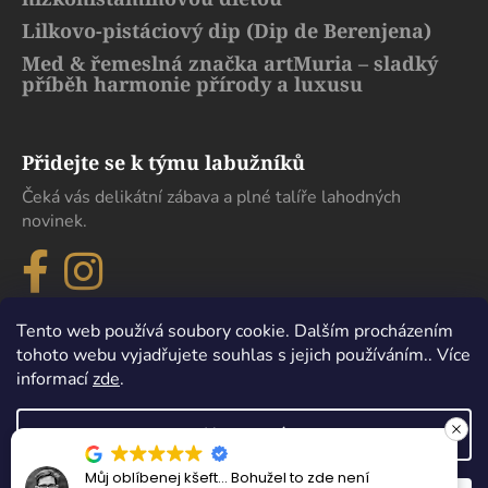
Lilkovo-pistáciový dip (Dip de Berenjena)
Med & řemeslná značka artMuria – sladký
příběh harmonie přírody a luxusu
Přidejte se k týmu labužníků
Čeká vás delikátní zábava a plné talíře lahodných
novinek.
Tento web používá soubory cookie. Dalším procházením
tohoto webu vyjadřujete souhlas s jejich používáním.. Více
informací
zde
.
Nastavení
Můj oblíbenej kšeft… Bohužel to zde není
Vytvořil Shoptet