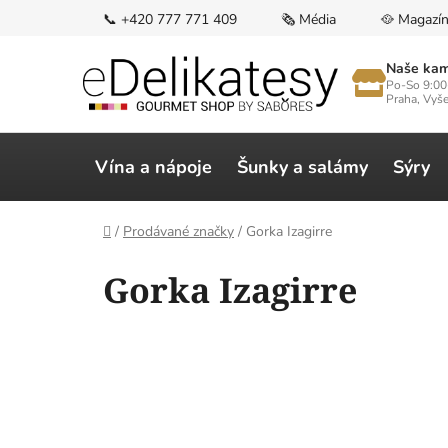
Přejít
📞 +420 777 771 409
🗞️ Média
🥘 Magazí
na
obsah
Naše kam
Po-So 9:00
Praha, Vyš
Vína a nápoje
Šunky a salámy
Sýry
Domů
/
Prodávané značky
/
Gorka Izagirre
V
Gorka Izagirre
ý
p
i
s
p
r