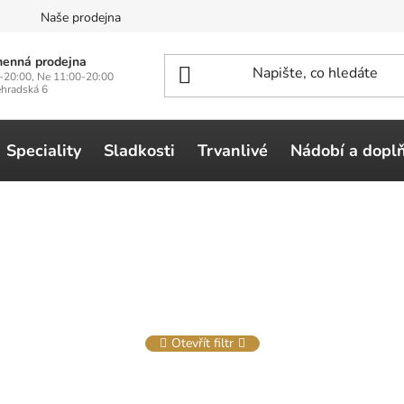
n
Naše prodejna
enná prodejna
-20:00, Ne 11:00-20:00
ehradská 6
Speciality
Sladkosti
Trvanlivé
Nádobí a dopl
Otevřít filtr