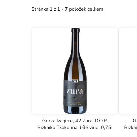
o
Stránka
1
z
1
-
7
položek celkem
d
u
k
t
ů
Gorka Izagirre, 42 Zura, D.O.P.
Go
Bizkaiko Txakolina, bílé víno, 0,75l
Bizkai