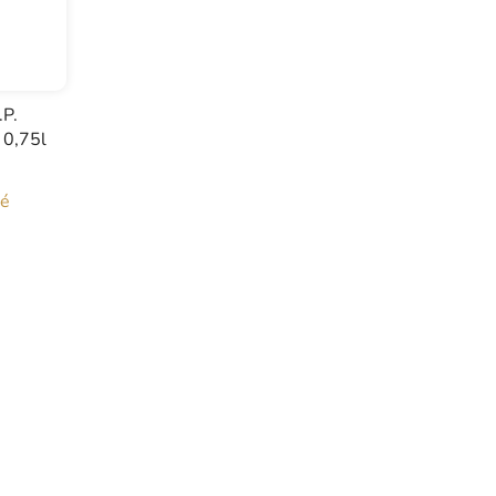
.P.
, 0,75l
né