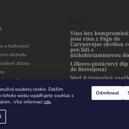
l
á
d
s
Blog
a
t
c
Víno bez kompromisů:
í
jsou vína z Pago de
p
Carraovejas skvělou 
e a hodnocení
pro lidi s
r
ení obchodu
nízkohistaminovou di
v
k
kladené dotazy
Lilkovo-pistáciový dip
y
de Berenjena)
rmy
v
Med & řemeslná znač
ní prohlídka
ý
artMuria – sladký pří
p
harmonie přírody a l
oužívá soubory cookie. Dalším
Odmítnout
i
 tohoto webu vyjadřujete souhlas s
s
váním.. Více informací
zde
.
u
Maximální spokojenost, sehnal jsem zde lahev
která se nikde jinde v Čechách sehnat nedá.
í
Perfektně zabaleno i doručeno. Děkuji
Milan Esender
24 Července 2026
hrazena.
Upravit nastavení cookies