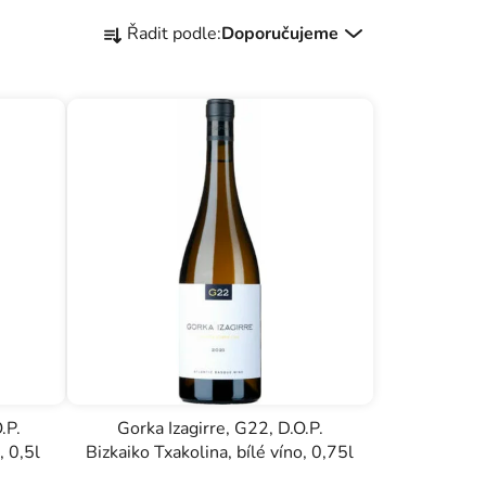
Ř
Řadit podle:
Doporučujeme
a
z
e
n
í
p
r
o
d
u
k
t
ů
.P.
Gorka Izagirre, G22, D.O.P.
, 0,5l
Bizkaiko Txakolina, bílé víno, 0,75l