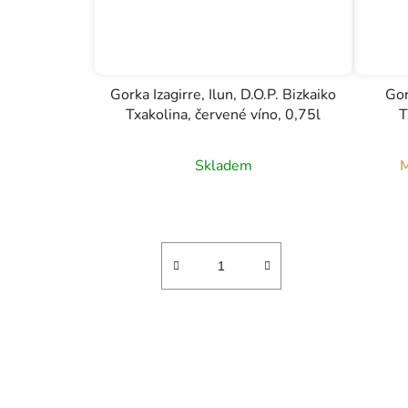
Gorka Izagirre, Ilun, D.O.P. Bizkaiko
Gor
Txakolina, červené víno, 0,75l
T
Skladem
M