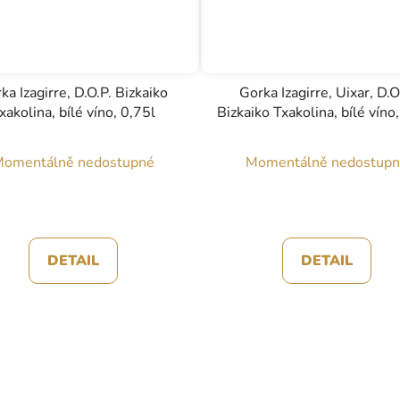
ka Izagirre, D.O.P. Bizkaiko
Gorka Izagirre, Uixar, D.O
xakolina, bílé víno, 0,75l
Bizkaiko Txakolina, bílé víno
omentálně nedostupné
Momentálně nedostup
DETAIL
DETAIL
O
v