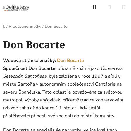
Přejít
Hledat
NÁKUP
na
KOŠÍK
obsah
Domů
/
Prodávané značky
/
Don Bocarte
V
Don Bocarte
ý
p
i
Webová stránka značky:
Don Bocarte
s
Společnost Don Bocarte
, oficiálně známá jako
Conservas
p
Selección Santoñesa,
byla založena v roce 1997 a sídlí v
r
městě Santoña v autonomním společenství Cantábrie na
o
severu Španělska.
Tato oblast je považována za světovou
d
metropoli výroby ančoviček, přičemž tradice konzervování
u
ryb zde sahá až do konce 19. století, kdy sicilští
k
přistěhovalci přinesli své znalosti do místní komunity.
t
ů
Don Bocarte se specializuje na výrobu velice kvalitních