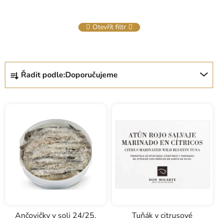
Otevřít filtr
Ř
Řadit podle:
Doporučujeme
a
z
e
n
í
p
r
o
d
u
k
Ančovičky v soli 24/25,
Tuňák v citrusové