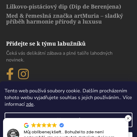
Lilkovo-pistáciový dip (Dip de Berenjena)
Med & řemeslná značka artMuria – sladký
příběh harmonie přírody a luxusu
Přidejte se k týmu labužníků
Čeká vás delikátní zábava a plné talíře lahodných
novinek.
Tento web používá soubory cookie. Dalším procházením
tohoto webu vyjadřujete souhlas s jejich používáním.. Více
informací
zde
.
Nastavení
Můj oblíbenej kšeft… Bohužel to zde není
Vytvořil Shoptet