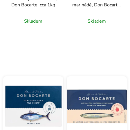
t
Don Bocarte, cca 1kg
marinádě, Don Bocarte,
ů
120g
Skladem
Skladem