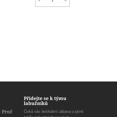
Přidejte se k týmu
labužníků
 Proč
Čeká vás delikátní zábava a plné