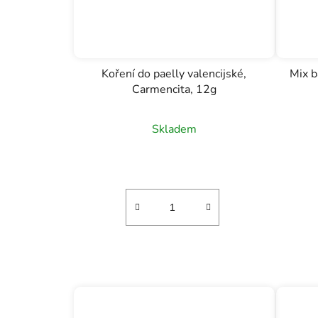
Koření do paelly valencijské,
Mix b
Carmencita, 12g
Skladem