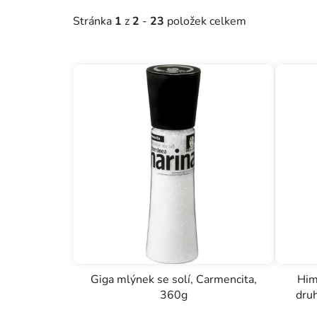
o
Stránka
1
z
2
-
23
položek celkem
d
u
k
t
ů
Giga mlýnek se solí, Carmencita,
Him
360g
dru