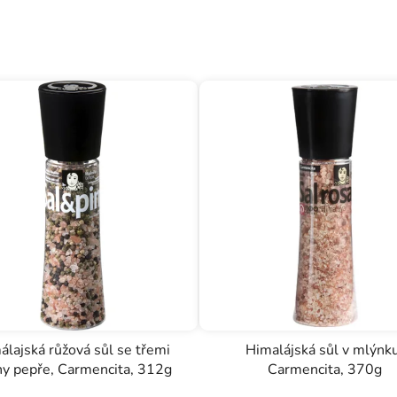
álajská růžová sůl se třemi
Himalájská sůl v mlýnku
hy pepře, Carmencita, 312g
Carmencita, 370g