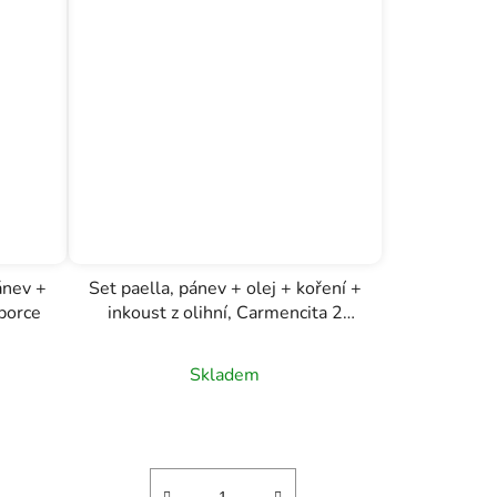
ánev +
Set paella, pánev + olej + koření +
 porce
inkoust z olihní, Carmencita 2
porce
Skladem