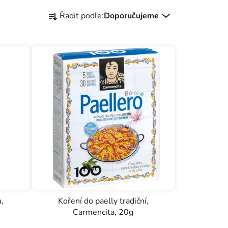
Ř
Řadit podle:
Doporučujeme
a
z
e
n
í
p
r
o
d
u
k
t
ů
,
Koření do paelly tradiční,
Carmencita, 20g