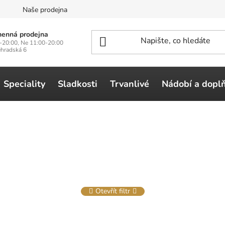
n
Naše prodejna
enná prodejna
-20:00, Ne 11:00-20:00
ehradská 6
Speciality
Sladkosti
Trvanlivé
Nádobí a dopl
Otevřít filtr