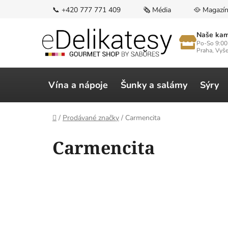
Přejít
📞 +420 777 771 409
🗞️ Média
🥘 Magazí
na
obsah
Naše kam
Po-So 9:00
Praha, Vyš
Vína a nápoje
Šunky a salámy
Sýry
Domů
/
Prodávané značky
/
Carmencita
V
Carmencita
ý
p
i
s
p
r