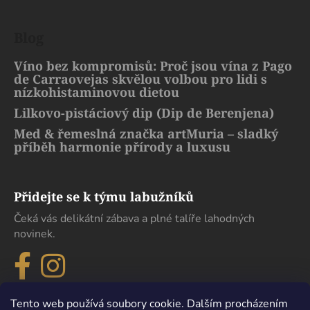
Blog
Víno bez kompromisů: Proč jsou vína z Pago
de Carraovejas skvělou volbou pro lidi s
nízkohistaminovou dietou
Lilkovo-pistáciový dip (Dip de Berenjena)
Med & řemeslná značka artMuria – sladký
příběh harmonie přírody a luxusu
Přidejte se k týmu labužníků
Čeká vás delikátní zábava a plné talíře lahodných
novinek.
Tento web používá soubory cookie. Dalším procházením