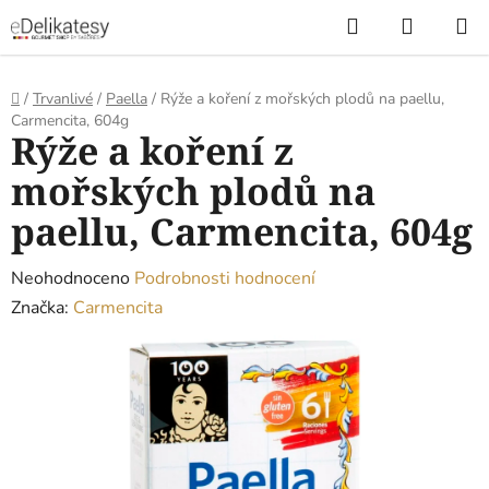
Přejít
Hledat
NÁKUP
na
KOŠÍK
obsah
Domů
/
Trvanlivé
/
Paella
/
Rýže a koření z mořských plodů na paellu,
Carmencita, 604g
Rýže a koření z
mořských plodů na
paellu, Carmencita, 604g
Průměrné
Neohodnoceno
Podrobnosti hodnocení
hodnocení
Značka:
Carmencita
produktu
je
0,0
z
5
hvězdiček.