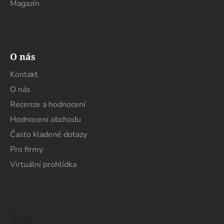
p
Magazín
i
s
u
O nás
Kontakt
O nás
Recenze a hodnocení
Hodnocení obchodu
Často kladené dotazy
Pro firmy
Virtuální prohlídka
Blog