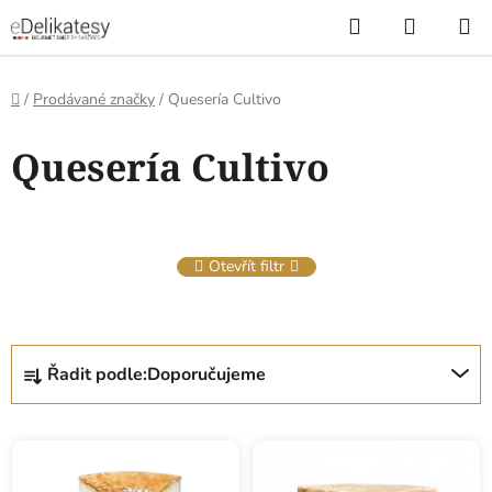
Přejít
Hledat
NÁKUP
na
KOŠÍK
obsah
Domů
/
Prodávané značky
/
Quesería Cultivo
V
Quesería Cultivo
ý
p
i
s
Otevřít filtr
p
r
o
Ř
d
Řadit podle:
Doporučujeme
a
u
z
k
e
t
n
ů