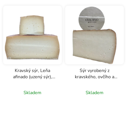
Kravský sýr, Leňa
Sýr vyrobený z
afinado (uzený sýr),
kravského, ovčího a
Quesería Cultivo
kozího mléka, Isla Chica,
Quesería Cultivo
Skladem
Skladem