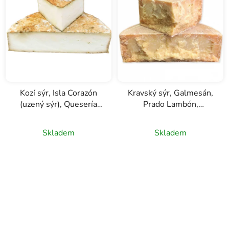
í
p
r
o
d
u
k
Kozí sýr, Isla Corazón
Kravský sýr, Galmesán,
t
(uzený sýr), Quesería
Prado Lambón,
ů
Cultivo
Quesería Cultivo
Skladem
Skladem