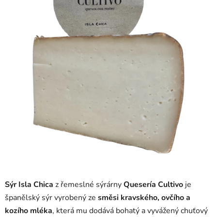
5
hvězdiček.
Sýr
Isla Chica
z řemeslné sýrárny
Quesería Cultivo
je
španělský sýr vyrobený ze
směsi kravského, ovčího a
kozího mléka
, která mu dodává bohatý a vyvážený chuťový