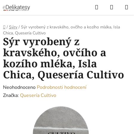
Přejít
Hledat
NÁKUP
na
KOŠÍK
obsah
Domů
/
Sýry
/
Sýr vyrobený z kravského, ovčího a kozího mléka, Isla
Chica, Quesería Cultivo
Sýr vyrobený z
kravského, ovčího a
kozího mléka, Isla
Chica, Quesería Cultivo
Průměrné
Neohodnoceno
Podrobnosti hodnocení
hodnocení
Značka:
Quesería Cultivo
produktu
je
0,0
z