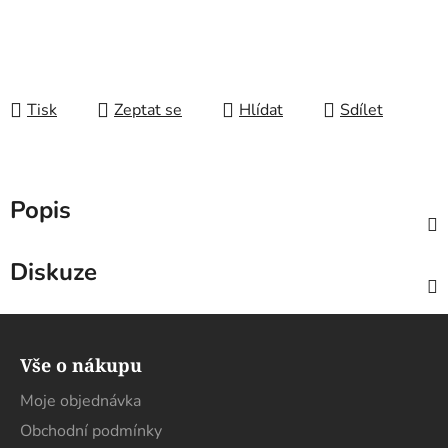
Tisk
Zeptat se
Hlídat
Sdílet
Popis
Diskuze
Z
á
Vše o nákupu
p
a
Moje objednávka
t
Obchodní podmínky