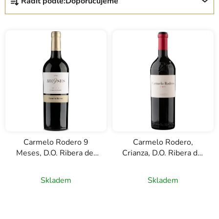
Řadit podle:
Doporučujeme
a
z
e
n
í
p
r
o
d
u
k
Carmelo Rodero 9
Carmelo Rodero,
t
Meses, D.O. Ribera del
Crianza, D.O. Ribera del
ů
Duero, červené víno,
Duero, červené víno,
0,75l
0,75l
Skladem
Skladem