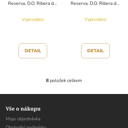
Reserva, D.O. Ribera del
Reserva, D.O. Ribera del
Duero, červené víno,
Duero, červené víno, 3l
0,75l
Vyprodáno
Vyprodáno
DETAIL
DETAIL
8
položek celkem
O
v
l
Z
á
á
d
Vše o nákupu
p
a
a
Moje objednávka
c
t
í
Obchodní podmínky