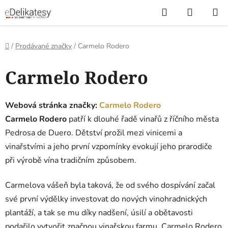
Přejít
Hledat
NÁKUP
na
KOŠÍK
obsah
Domů
/
Prodávané značky
/
Carmelo Rodero
V
Carmelo Rodero
ý
p
i
Webová stránka značky:
Carmelo Rodero
s
Carmelo Rodero
patří k dlouhé řadě vinařů z říčního města
p
Pedrosa de Duero. Dětství prožil mezi vinicemi a
r
vinařstvími a jeho první vzpomínky evokují jeho prarodiče
o
při výrobě vína tradičním způsobem.
d
u
Carmelova vášeň byla taková, že od svého dospívání začal
k
své první výdělky investovat do nových vinohradnických
t
plantáží, a tak se mu díky nadšení, úsilí a obětavosti
ů
podařilo vytvořit značnou vinařskou farmu. Carmelo Rodero