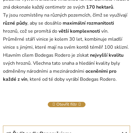
zná dokonale každý centimetr ze svých
170
hektarů
.
Ty jsou rozmístěny na různých pozemcích, čímž se využívají
různé
půdy
, aby se dosáhlo
maximální
rozmanitosti
hroznů, což se promítá do
větší komplexnosti
vín.
Průměrné stáří vinice je kolem 30 let, kombinuje mladší
vinice s jinými, které mají na svém kontě téměř 100 sklizní.
Hlavním cílem Bodegas Rodero je získat
nejvyšší kvalitu
svých hroznů.
Všechna tato snaha a hledání kvality byly
odměněny národními a mezinárodními
oceněními
pro
každé z vín
, které od té doby vyrábí Bodegas Rodero.
Otevřít filtr
Ř