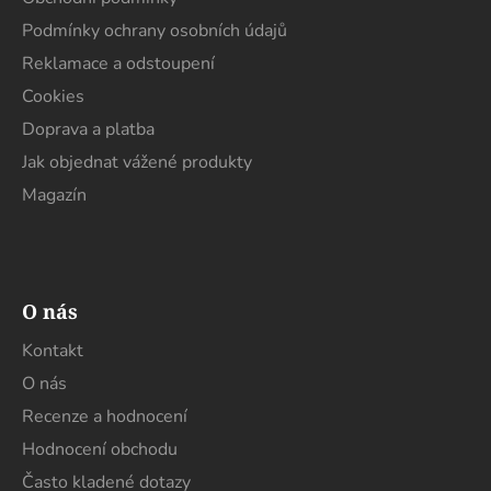
í
p
Podmínky ochrany osobních údajů
r
Reklamace a odstoupení
v
k
Cookies
y
Doprava a platba
v
Jak objednat vážené produkty
ý
p
Magazín
i
s
u
O nás
Kontakt
O nás
Recenze a hodnocení
Hodnocení obchodu
Často kladené dotazy