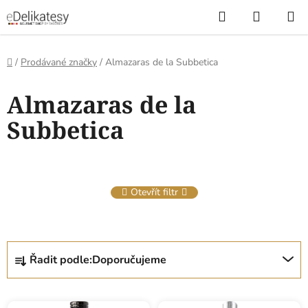
Přejít
Hledat
NÁKUP
na
KOŠÍK
obsah
Domů
/
Prodávané značky
/
Almazaras de la Subbetica
V
Almazaras de la
ý
p
Subbetica
i
s
p
r
Otevřít filtr
o
d
u
Ř
k
Řadit podle:
Doporučujeme
a
t
z
ů
e