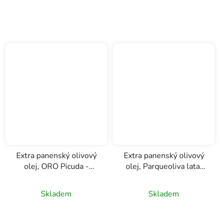
z
5
hvězdiček.
Extra panenský olivový
Extra panenský olivový
olej, ORO Picuda -
olej, Parqueoliva lata,
Hojiblanca, Parquaoliva,
Almazaras de la
Almazaras de la
Subbetica, 3l
Skladem
Skladem
Subbetica, 0,5l