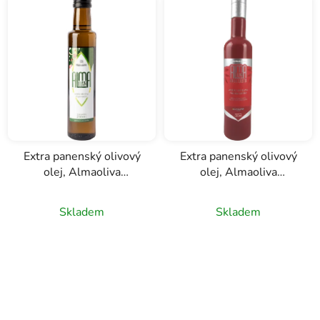
n
í
p
r
o
d
u
k
Extra panenský olivový
Extra panenský olivový
t
olej, Almaoliva
olej, Almaoliva
ů
Arbequino, Almazaras
Arbequino, Almazaras
de la Subbetica, 0,25l
de la Subbetica, 0,5l
Skladem
Skladem