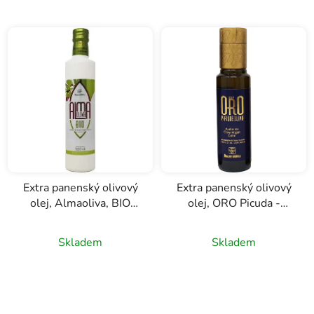
Extra panenský olivový
Extra panenský olivový
olej, Almaoliva, BIO
olej, ORO Picuda -
Arbequina, Almazaras
Hojiblanca, Parquaoliva,
Průměrné
de la Subbetica, 0,5l
Almazaras de la
Skladem
Skladem
hodnocení
Subbetica, 0,1l
produktu
je
5,0