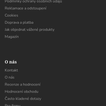
Podmínky ochrany osobních údajů
r
Reklamace a odstoupení
v
k
Cookies
y
Doprava a platba
v
Jak objednat vážené produkty
ý
p
Magazín
i
s
u
O nás
Kontakt
O nás
Recenze a hodnocení
Hodnocení obchodu
Často kladené dotazy
Pro firmy