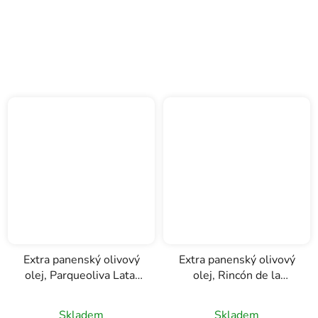
Extra panenský olivový
Extra panenský olivový
olej, Parqueoliva Lata,
olej, Rincón de la
Almazaras de la
Subbética, Almazaras
Subbetica, 5l
de la Subbetica, 0,1l
Skladem
Skladem