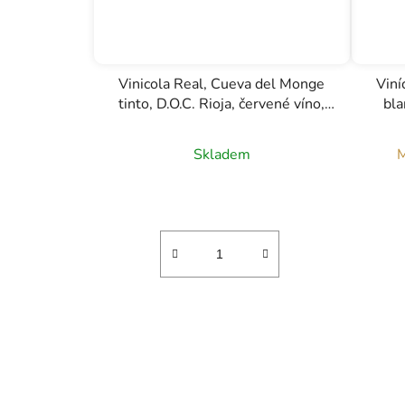
Vinicola Real, Cueva del Monge
Viní
tinto, D.O.C. Rioja, červené víno,
bla
0,75l
Skladem
M