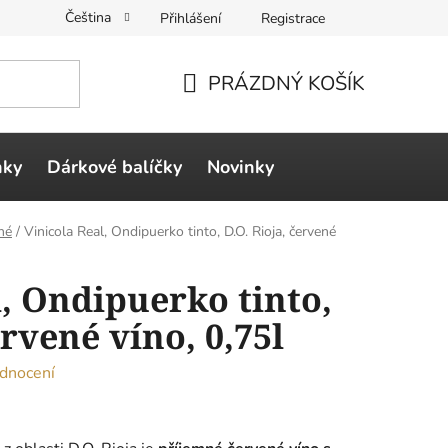
Čeština
Přihlášení
Registrace
PRÁZDNÝ KOŠÍK
NÁKUPNÍ
KOŠÍK
ňky
Dárkové balíčky
Novinky
né
/
Vinicola Real, Ondipuerko tinto, D.O. Rioja, červené
l, Ondipuerko tinto,
ervené víno, 0,75l
dnocení