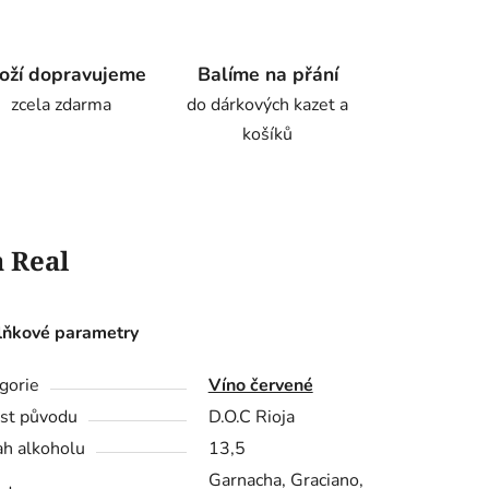
oží dopravujeme
Balíme na přání
zcela zdarma
do dárkových kazet a
košíků
 Real
ňkové parametry
gorie
Víno červené
st původu
D.O.C Rioja
h alkoholu
13,5
Garnacha, Graciano,