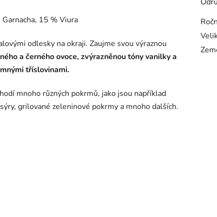
Odr
 Garnacha, 15 % Viura
Ročn
Veli
alovými odlesky na okraji. Zaujme svou výraznou
Zem
ného a černého ovoce, zvýrazněnou tóny vanilky a
emnými tříslovinami.
hodí mnoho různých pokrmů, jako jsou například
, sýry, grilované zeleninové pokrmy a mnoho dalších.