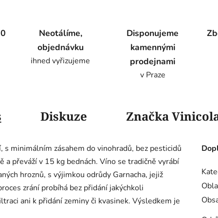
00
Neotálíme,
Disponujeme
Zb
objednávku
kamennými
ihned vyřizujeme
prodejnami
v Praze
s
Diskuze
Značka
Vinicola
ví, s minimálním zásahem do vinohradů, bez pesticidů
Dopl
ně a převáží v 15 kg bednách. Víno se tradičně vyrábí
Kate
ných hroznů, s výjimkou odrůdy Garnacha, jejiž
Obla
roces zrání probíhá bez přidání jakýchkoli
Obsa
iltraci ani k přidání zeminy či kvasinek. Výsledkem je