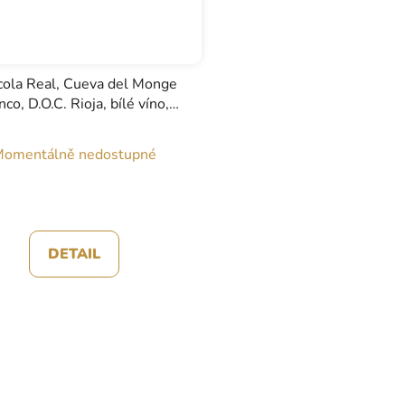
cola Real, Cueva del Monge
nco, D.O.C. Rioja, bílé víno,
0,75l
omentálně nedostupné
DETAIL