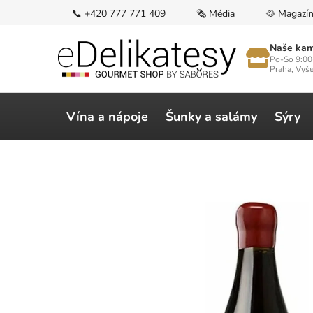
Přejít
📞 +420 777 771 409
🗞️ Média
🥘 Magazí
na
obsah
Naše kam
Po-So 9:00
Praha, Vyš
Vína a nápoje
Šunky a salámy
Sýry