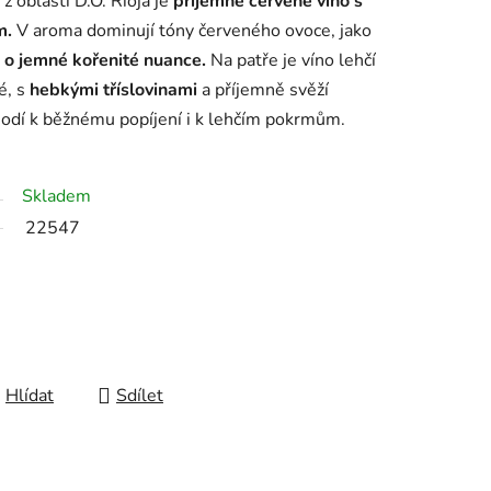
z oblasti D.O. Rioja je
příjemné červené víno s
m.
V aroma dominují tóny červeného ovoce, jako
 o jemné kořenité nuance.
Na patře je víno lehčí
é, s
hebkými tříslovinami
a příjemně svěží
hodí k běžnému popíjení i k lehčím pokrmům.
Skladem
22547
Hlídat
Sdílet