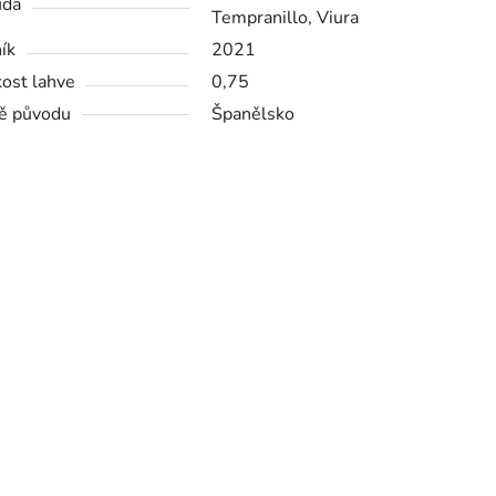
ůda
Tempranillo, Viura
ík
2021
kost lahve
0,75
ě původu
Španělsko