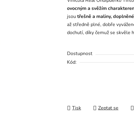
Vinicola Real Ondipuerko Tinto 
je
ovocným a svěžím charaktere
0,0
jsou
třešně a maliny, doplněné
z
až středně plné, dobře vyvážen
5
dochutí, díky čemuž se skvěle 
hvězdiček.
Dostupnost
Kód:
Tisk
Zeptat se