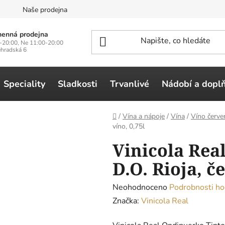
n
Naše prodejna
enná prodejna
-20:00, Ne 11:00-20:00
ehradská 6
Speciality
Sladkosti
Trvanlivé
Nádobí a dopl
Domů
/
Vína a nápoje
/
Vína
/
Víno červe
víno, 0,75l
Vinicola Rea
D.O. Rioja, č
Průměrné
Neohodnoceno
Podrobnosti ho
hodnocení
Značka:
Vinicola Real
produktu