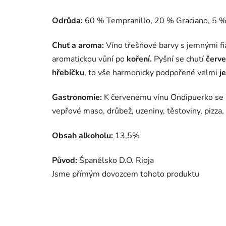
Odrůda:
60 % Tempranillo, 20 % Graciano, 5 %
Chuť a aroma:
Víno třešňové barvy s jemnými fi
aromatickou vůní po
koření.
Pyšní se chutí
červe
hřebíčku
, to vše harmonicky podpořené velmi
j
Gastronomie:
K červenému vínu Ondipuerko se 
vepřové maso, drůbež, uzeniny, těstoviny, pizza
Obsah alkoholu:
13,5%
Původ:
Španělsko D.O. Rioja
Jsme přímým dovozcem tohoto produktu