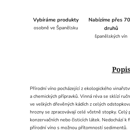
Vybíráme produkty
Nabízíme přes 7
osobně ve Španělsku
druhů
španělských vín
Popi
Přírodní víno pocházející z ekologického vinařst
a chemických přípravků. Vinná réva se sklízí ruč
ve velkých dřevěných kádích z celých odstopkova
hrozny se zpracovávají celé včetně stopky. Celý p
konzervačních nebo čisticích látek. Nedochází k f
přírodní víno s možnou přítomností sedimentů.