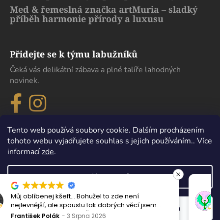
Med & řemeslná značka artMuria – sladký
příběh harmonie přírody a luxusu
Přidejte se k týmu labužníků
Čeká vás delikátní zábava a plné talíře lahodných
novinek.
Tento web používá soubory cookie. Dalším procházením
tohoto webu vyjadřujete souhlas s jejich používáním.. Více
informací
zde
.
Nastavení
Maximální spokojenost, sehnal jsem zde lahev
Vytvořil Shoptet
m
která se nikde jinde v Čechách sehnat nedá.
Odmítnout
Souhlasím
Copyright 2026
eDelikatesy
. Všechna práva vyhrazena.
Perfektně zabaleno i doručeno. Děkuji
Milan Esender
24 Července 2026