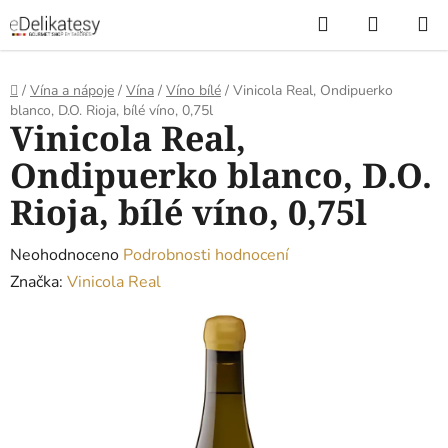
Přejít
Hledat
NÁKUP
na
KOŠÍK
obsah
Domů
/
Vína a nápoje
/
Vína
/
Víno bílé
/
Vinicola Real, Ondipuerko
blanco, D.O. Rioja, bílé víno, 0,75l
Vinicola Real,
Ondipuerko blanco, D.O.
Rioja, bílé víno, 0,75l
Průměrné
Neohodnoceno
Podrobnosti hodnocení
hodnocení
Značka:
Vinicola Real
produktu
je
0,0
z
5
hvězdiček.