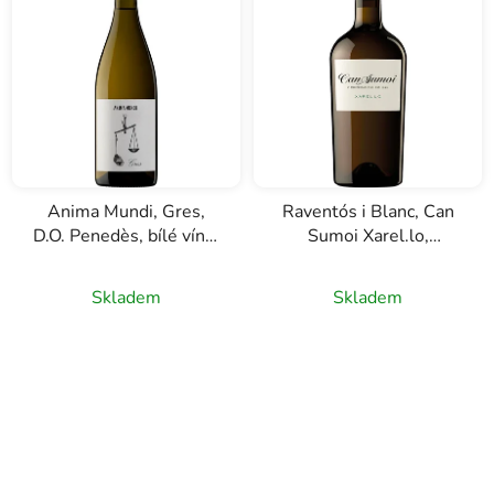
Anima Mundi, Gres,
Raventós i Blanc, Can
D.O. Penedès, bílé víno,
Sumoi Xarel.lo,
0,75l
D.O.Penedes, bílé víno,
0,75l
Skladem
Skladem