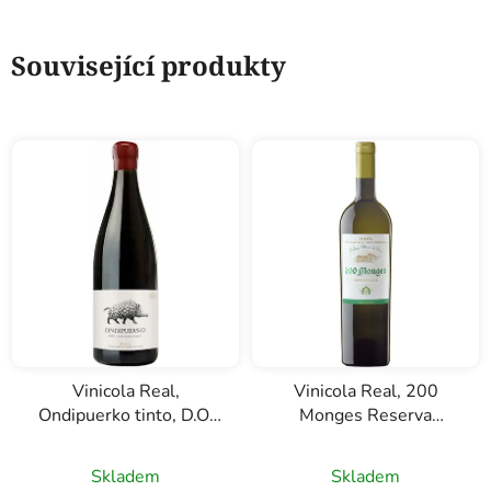
Související produkty
Vinicola Real,
Vinicola Real, 200
Ondipuerko tinto, D.O.
Monges Reserva
Rioja, červené víno,
blanco, D.O. Rioja, bílé
0,75l
víno, 0,75l
Skladem
Skladem