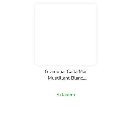
Gramona, Ca la Mar
Mustillant Blanc,
D.O.Penedes, bílé
poloperlivé víno, 0,75l
Skladem