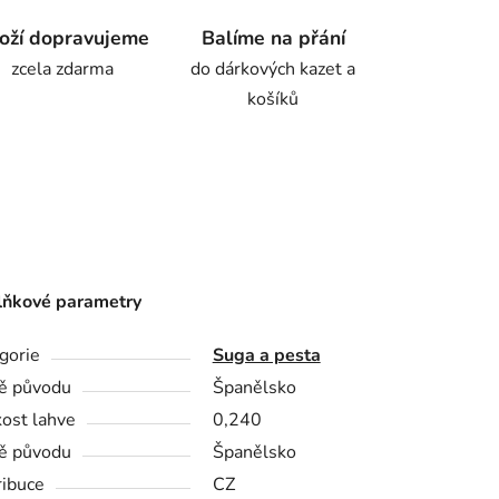
oží dopravujeme
Balíme na přání
zcela zdarma
do dárkových kazet a
košíků
ňkové parametry
gorie
Suga a pesta
ě původu
Španělsko
kost lahve
0,240
ě původu
Španělsko
ribuce
CZ