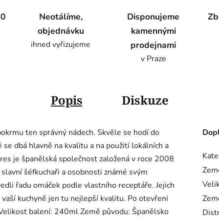
00
Neotálíme,
Disponujeme
Zb
objednávku
kamennými
ihned vyřizujeme
prodejnami
v Praze
Popis
Diskuze
pokrmu ten správný nádech. Skvěle se hodí do
Dopl
 se dbá hlavně na kvalitu a na použití lokálních a
Kate
res je španělská společnost založená v roce 2008
Zem
u slavní šéfkuchaři a osobnosti známé svým
Veli
edli řadu omáček podle vlastního receptáře. Jejich
 vaší kuchyně jen tu nejlepší kvalitu. Po otevření
Zem
 Velikost balení: 240ml Země původu: Španělsko
Dist