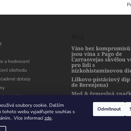
P
s
Blog
t
Víno bez kompromisů:
jsou vína z Pago de
Carraovejas skvělou 
e a hodnocení
pro lidi s
ení obchodu
nízkohistaminovou di
kladené dotazy
Lilkovo-pistáciový dip
de Berenjena)
rmy
Med & řemeslná znač
ní prohlídka
artMuria – sladký pří
harmonie přírody a l
oužívá soubory cookie. Dalším
Odmítnout
 tohoto webu vyjadřujete souhlas s
váním.. Více informací
zde
.
Maximální spokojenost, sehnal jsem zde lahev