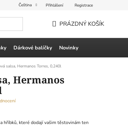
Čeština
Přihlášení
Registrace
PRÁZDNÝ KOŠÍK
NÁKUPNÍ
KOŠÍK
ňky
Dárkové balíčky
Novinky
vá salsa, Hermanos Torres, 0,240l
sa, Hermanos
l
dnocení
a hříbků, které dodají vašim těstovinám ten