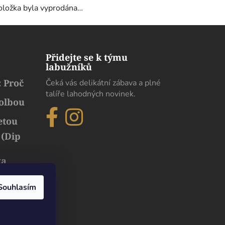
oložka byla vyprodána…
Přidejte se k týmu
labužníků
 Proč
Čeká vás delikátní zábava a plné
talíře lahodných novinek.
volbou
etou
 (Dip
ka
běh
uxusu
Souhlasím
Dobrý den. Pokud chodíme s moji paní na