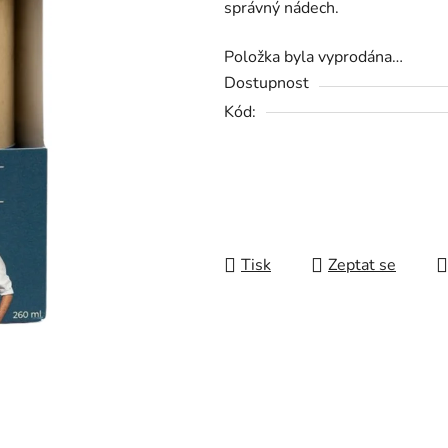
správný nádech.
0,0
z
Položka byla vyprodána…
5
Dostupnost
hvězdiček.
Kód:
Tisk
Zeptat se