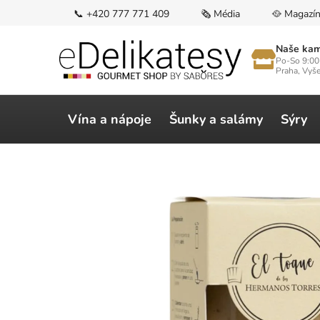
Přejít
📞 +420 777 771 409
🗞️ Média
🥘 Magazí
na
obsah
Naše kam
Po-So 9:00
Praha, Vyš
Vína a nápoje
Šunky a salámy
Sýry