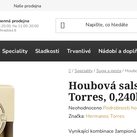
n
Naše prodejna
enná prodejna
-20:00, Ne 11:00-20:00
ehradská 6
Speciality
Sladkosti
Trvanlivé
Nádobí a dopl
Domů
/
Speciality
/
Suga a pesta
/
Houbo
Houbová sal
Torres, 0,240
Průměrné
Neohodnoceno
Podrobnosti ho
hodnocení
Značka:
Hermanos Torres
produktu
Vynikající kombinace žampionů 
je