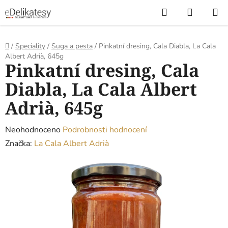
Přejít
Hledat
NÁKUP
na
KOŠÍK
obsah
Domů
/
Speciality
/
Suga a pesta
/
Pinkatní dresing, Cala Diabla, La Cala
Albert Adrià, 645g
Pinkatní dresing, Cala
Diabla, La Cala Albert
Adrià, 645g
Průměrné
Neohodnoceno
Podrobnosti hodnocení
hodnocení
Značka:
La Cala Albert Adrià
produktu
je
0,0
z
5
hvězdiček.