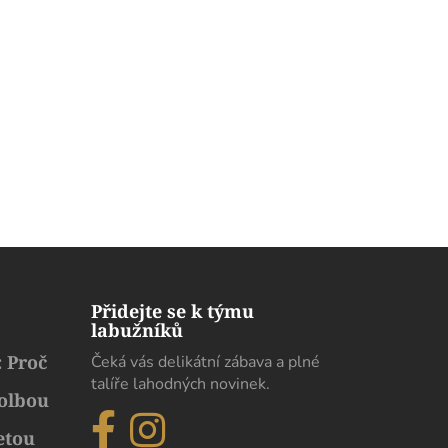
Přidejte se k týmu
labužníků
 Proč
Čeká vás delikátní zábava a plné
talíře lahodných novinek.
volbou
etou