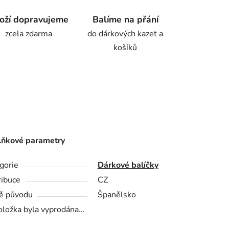
oží dopravujeme
Balíme na přání
zcela zdarma
do dárkových kazet a
košíků
ňkové parametry
gorie
Dárkové balíčky
ribuce
CZ
ě původu
Španělsko
oložka byla vyprodána…