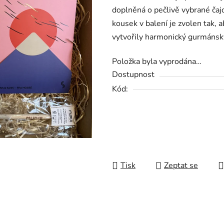
z
doplněná o pečlivě vybrané čajo
5
kousek v balení je zvolen tak,
hvězdiček.
vytvořily harmonický gurmánský
Položka byla vyprodána…
Dostupnost
Kód:
Tisk
Zeptat se