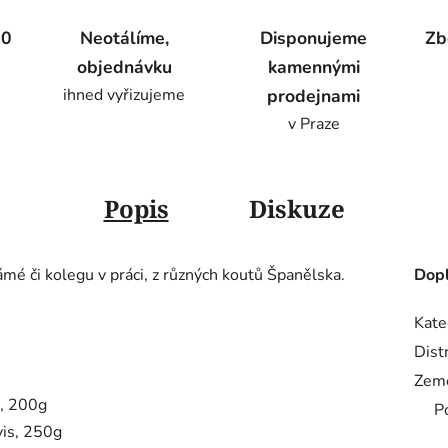
00
Neotálíme,
Disponujeme
Zb
objednávku
kamennými
ihned vyřizujeme
prodejnami
v Praze
Popis
Diskuze
námé či kolegu v práci, z různých koutů Španělska.
Dopl
Kate
Dist
Zem
a, 200g
P
vis, 250g