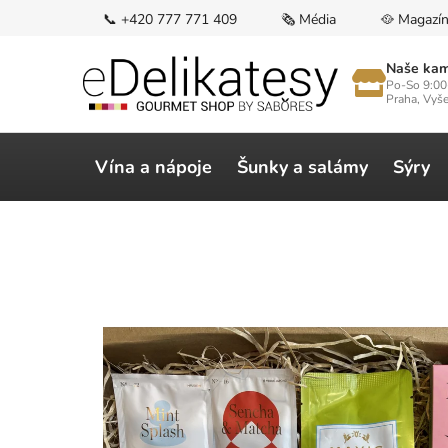
Přejít
📞 +420 777 771 409
🗞️ Média
🥘 Magazí
na
obsah
Naše kam
Po-So 9:00
Praha, Vyš
Vína a nápoje
Šunky a salámy
Sýry