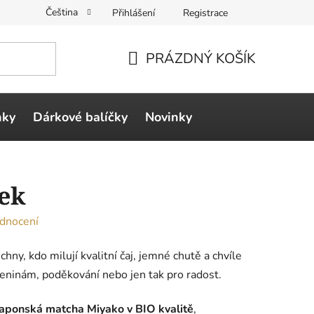
Čeština
Přihlášení
Registrace
PRÁZDNÝ KOŠÍK
NÁKUPNÍ
KOŠÍK
ňky
Dárkové balíčky
Novinky
ek
dnocení
hny, kdo milují kvalitní čaj, jemné chutě a chvíle
ozeninám, poděkování nebo jen tak pro radost.
aponská matcha Miyako v BIO kvalitě
,