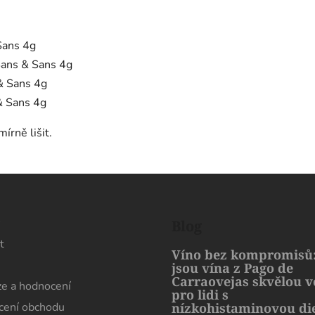
Sans 4g
Sans & Sans 4g
& Sans 4g
& Sans 4g
írně lišit.
s
Blog
t
Víno bez kompromisů:
jsou vína z Pago de
Carraovejas skvělou 
e a hodnocení
pro lidi s
ení obchodu
nízkohistaminovou di