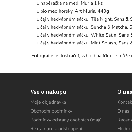
naběračka na med, Muria 1 ks
bio med horský, Art Muria, 440g
čaj v hedvábném sáčku, Tila Night, Sans & 
čaj v hedvábném sáčku, Sencha & Matcha, 
čaj v hedvábném sáčku, White Satin, Sans 
čaj v hedvábném sáčku, Mint Splash, Sans 
Fotografie je ilustrační, vzhled balíčku se může m
Z
á
Vše o nákupu
O ná
p
Moje objednávka
Kontak
a
Obchodní podmínky
O nás
t
í
Podmínky ochrany osobních údajů
Recenz
Reklamace a odstoupení
Hodnoc