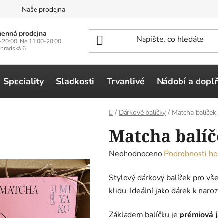
n
Naše prodejna
enná prodejna
-20:00, Ne 11:00-20:00
ehradská 6
Speciality
Sladkosti
Trvanlivé
Nádobí a dopl
Domů
/
Dárkové balíčky
/
Matcha balíček
Matcha balíč
Průměrné
Neohodnoceno
Podrobnosti ho
hodnocení
Stylový dárkový balíček pro všec
produktu
klidu. Ideální jako dárek k nar
je
0,0
Základem balíčku je
prémiová j