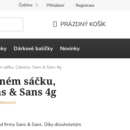
Čeština
Přihlášení
Registrace
PRÁZDNÝ KOŠÍK
NÁKUPNÍ
KOŠÍK
ňky
Dárkové balíčky
Novinky
 sáčku, Calexico, Sans & Sans 4g
bném sáčku,
ns & Sans 4g
dnocení
y od firmy Sans & Sans. Díky dlouholetým