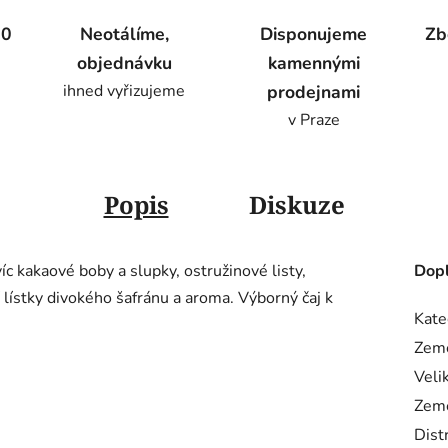
00
Neotálíme,
Disponujeme
Zb
objednávku
kamennými
ihned vyřizujeme
prodejnami
v Praze
Popis
Diskuze
c kakaové boby a slupky, ostružinové listy,
Dopl
ní lístky divokého šafránu a aroma. Výborný čaj k
Kate
Zem
Veli
Zem
Dist