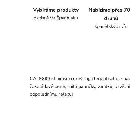
Vybíráme produkty
Nabízíme přes 7
osobně ve Španělsku
druhů
španělských vín
CALEXICO Luxusní černý čaj, který obsahuje naví
čokoládové perly, chilli papričky, vanilku, okvět
odpolednímu relaxu!