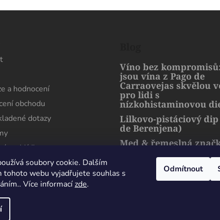
s
Blog
t
Víno bez kompromisů:
jsou vína z Pago de
Carraovejas skvělou 
e a hodnocení
pro lidi s
ení obchodu
nízkohistaminovou di
kladené dotazy
Lilkovo-pistáciový dip
de Berenjena)
rmy
Med & řemeslná znač
ní prohlídka
artMuria – sladký pří
harmonie přírody a l
oužívá soubory cookie. Dalším
Odmítnout
 tohoto webu vyjadřujete souhlas s
váním.. Více informací
zde
.
Maximální spokojenost, sehnal jsem zde lahev
která se nikde jinde v Čechách sehnat nedá.
í
Perfektně zabaleno i doručeno. Děkuji
Milan Esender
24 Července 2026