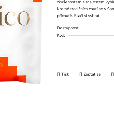
zkušenostem a znalostem vybírá 
0,0
Kromě tradičních chutí se v San
z
příchutě. Stačí si vybrat.
5
hvězdiček.
Dostupnost
Kód:
Tisk
Zeptat se