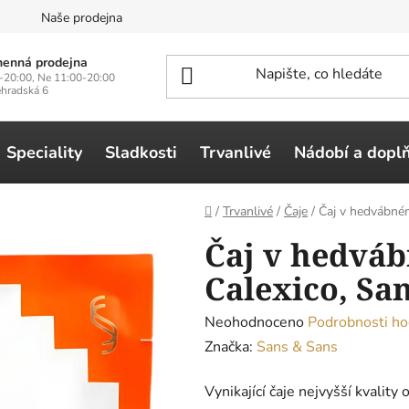
n
Naše prodejna
enná prodejna
-20:00, Ne 11:00-20:00
ehradská 6
Speciality
Sladkosti
Trvanlivé
Nádobí a dopl
Domů
/
Trvanlivé
/
Čaje
/
Čaj v hedvábném
Čaj v hedvá
Calexico, Sa
Průměrné
Neohodnoceno
Podrobnosti ho
hodnocení
Značka:
Sans & Sans
produktu
Vynikající čaje nejvyšší kvalit
je