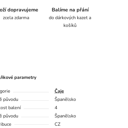
oží dopravujeme
Balíme na přání
zcela zdarma
do dárkových kazet a
košíků
ňkové parametry
gorie
Čaje
ě původu
Španělsko
kost balení
4
ě původu
Španělsko
ribuce
CZ