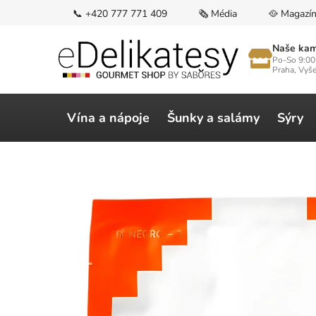
Přejít
📞 +420 777 771 409
🗞️ Média
🥘 Magazí
na
obsah
Naše kam
Po-So 9:00
Praha, Vyš
Vína a nápoje
Šunky a salámy
Sýry