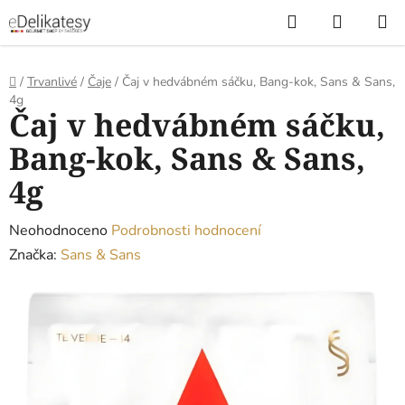
Přejít
Hledat
NÁKUP
na
KOŠÍK
obsah
Domů
/
Trvanlivé
/
Čaje
/
Čaj v hedvábném sáčku, Bang-kok, Sans & Sans,
4g
Čaj v hedvábném sáčku,
Bang-kok, Sans & Sans,
4g
Průměrné
Neohodnoceno
Podrobnosti hodnocení
hodnocení
Značka:
Sans & Sans
produktu
je
0,0
z
5
hvězdiček.