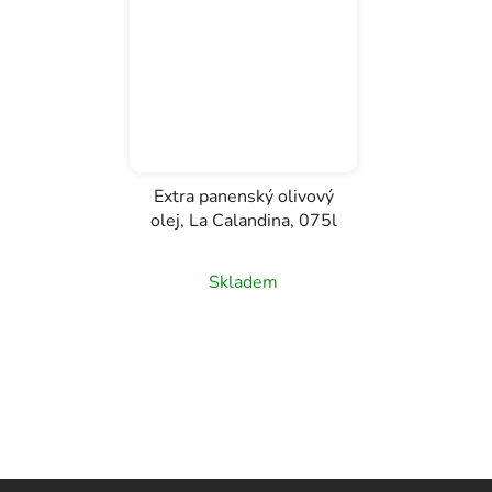
Extra panenský olivový
olej, La Calandina, 075l
Skladem
Z