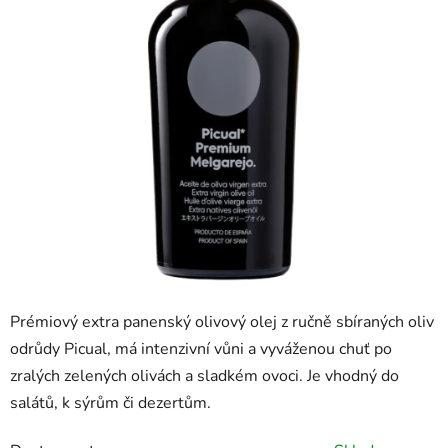
Prémiový extra panenský olivový olej z ručně sbíraných oliv
odrůdy Picual, má intenzivní vůni a vyváženou chuť po
zralých zelených olivách a sladkém ovoci. Je vhodný do
salátů, k sýrům či dezertům.