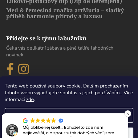
Lilkovo-pistáciový dip (Dip de Berenjena)
Med & řemeslná značka artMuria – sladký
příběh harmonie přírody a luxusu
Přidejte se k týmu labužníků
Čeká vás delikátní zábava a plné talíře lahodných
novinek.
Tento web používá soubory cookie. Dalším procházením
tohoto webu vyjadřujete souhlas s jejich používáním.. Více
informací
zde
.
Nastavení
Maximální spokojenost, sehnal jsem zde l
Vytvořil Shoptet
í jsem
která se nikde jinde v Čechách sehnat ned
Odmítnout
Souhlasím
Copyright 2026
eDelikatesy
. Všechna práva vyhrazena.