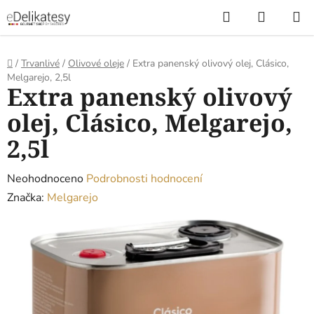
Přejít
Hledat
NÁKUP
na
KOŠÍK
obsah
Domů
/
Trvanlivé
/
Olivové oleje
/
Extra panenský olivový olej, Clásico,
Melgarejo, 2,5l
Extra panenský olivový
olej, Clásico, Melgarejo,
2,5l
Průměrné
Neohodnoceno
Podrobnosti hodnocení
hodnocení
Značka:
Melgarejo
produktu
je
0,0
z
5
hvězdiček.