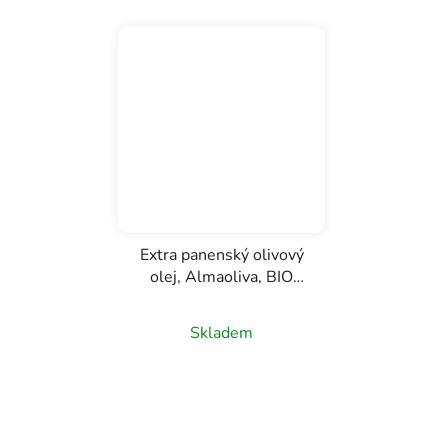
Extra panenský olivový
olej, Almaoliva, BIO
Arbequina, Almazaras
Průměrné
de la Subbetica, 0,5l
Skladem
hodnocení
produktu
je
5,0