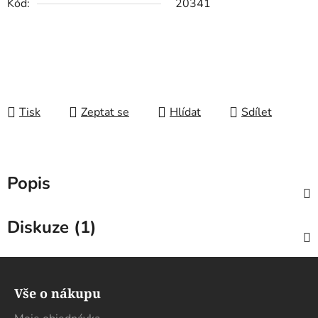
Kód:
20341
Tisk
Zeptat se
Hlídat
Sdílet
Popis
Diskuze (1)
Z
á
Vše o nákupu
p