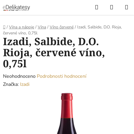
Přejít
Hledat
NÁKUP
na
KOŠÍK
obsah
Domů
/
Vína a nápoje
/
Vína
/
Víno červené
/
Izadi, Salbide, D.O. Rioja,
červené víno, 0,75l
Izadi, Salbide, D.O.
Rioja, červené víno,
0,75l
Průměrné
Neohodnoceno
Podrobnosti hodnocení
hodnocení
Značka:
Izadi
produktu
je
0,0
z
5
hvězdiček.