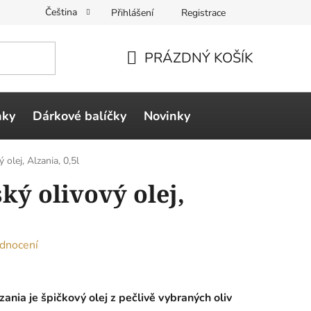
Čeština
Přihlášení
Registrace
PRÁZDNÝ KOŠÍK
NÁKUPNÍ
KOŠÍK
ňky
Dárkové balíčky
Novinky
 olej, Alzania, 0,5l
ký olivový olej,
dnocení
zania je špičkový olej z pečlivě vybraných oliv