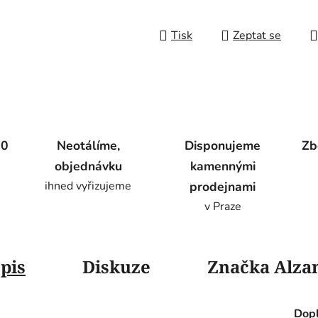
Tisk
Zeptat se
00
Neotálíme,
Disponujeme
Zb
objednávku
kamennými
ihned vyřizujeme
prodejnami
v Praze
pis
Diskuze
Značka
Alza
Dopl