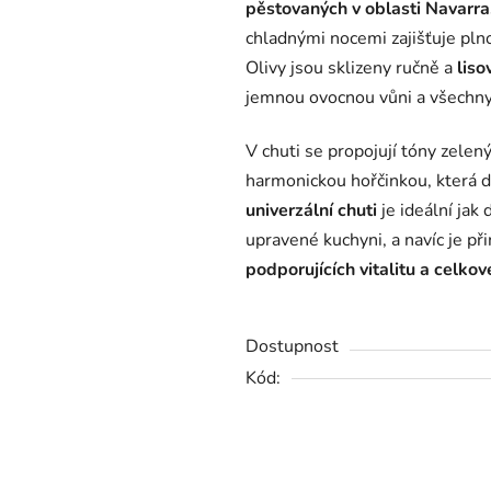
pěstovaných v oblasti Navarra
0,0
chladnými nocemi zajišťuje pln
z
Olivy jsou sklizeny ručně a
liso
5
jemnou ovocnou vůni a všechny
hvězdiček.
V chuti se propojují tóny zelený
harmonickou hořčinkou, která 
univerzální chuti
je ideální jak 
upravené kuchyni, a navíc je p
podporujících vitalitu a celkov
Dostupnost
Kód: