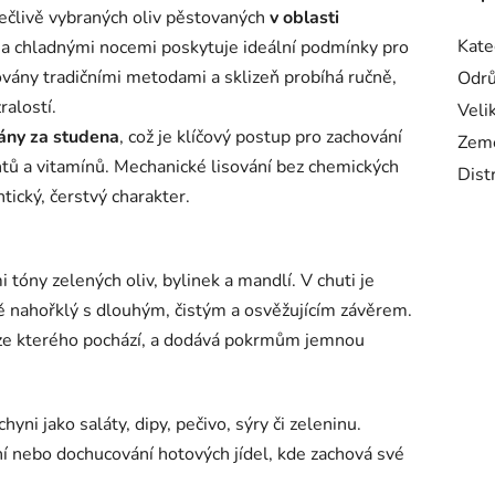
ečlivě vybraných oliv pěstovaných
v
oblasti
Kate
a chladnými nocemi poskytuje ideální podmínky pro
ovány tradičními metodami a sklizeň probíhá ručně,
Odrů
ralostí.
Veli
vány
za studena
, což je klíčový postup pro zachování
Zem
ntů a vitamínů. Mechanické lisování bez chemických
Dist
tický, čerstvý charakter.
 tóny zelených oliv, bylinek a mandlí. V chuti je
ě nahořklý s dlouhým, čistým a osvěžujícím závěrem.
, ze kterého pochází, a dodává pokrmům jemnou
hyni jako saláty, dipy, pečivo, sýry či zeleninu.
ní nebo dochucování hotových jídel, kde zachová své