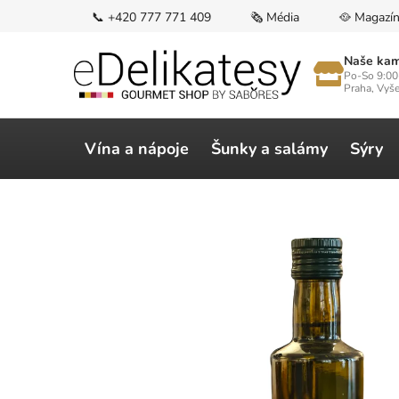
Přejít
📞 +420 777 771 409
🗞️ Média
🥘 Magazí
na
obsah
Naše kam
Po-So 9:00
Praha, Vyš
Vína a nápoje
Šunky a salámy
Sýry