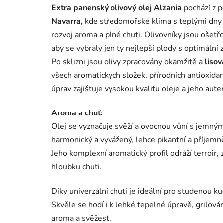
Extra panenský olivový olej Alzania
pochází z p
Navarra,
kde středomořské klima s teplými dny 
rozvoj aroma a plné chuti. Olivovníky jsou ošetř
aby se vybraly jen ty nejlepší plody s optimální z
Po sklizni jsou olivy zpracovány okamžitě a
liso
všech aromatických složek, přírodních antioxida
úprav zajišťuje vysokou kvalitu oleje a jeho auten
Aroma a chuť:
Olej se vyznačuje svěží a ovocnou vůní s jemnými
harmonický a vyvážený, lehce pikantní a příjemn
Jeho komplexní aromatický profil odráží terroir
hloubku chuti.
Díky univerzální chuti je ideální pro studenou kuc
Skvěle se hodí i k lehké tepelné úpravě, grilová
aroma a svěžest.