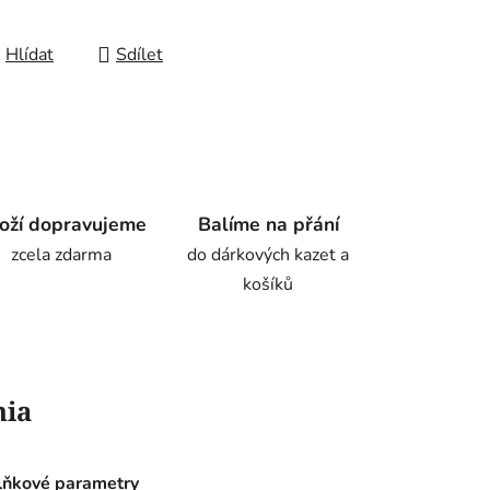
Hlídat
Sdílet
oží dopravujeme
Balíme na přání
zcela zdarma
do dárkových kazet a
košíků
nia
ňkové parametry