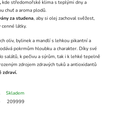
,
kde středomořské klima s teplými dny a
ou chuť a aroma plodů.
vány
za studena
, aby si olej zachoval svěžest,
 cenné látky.
ch oliv, bylinek a mandlí s lehkou pikantní a
dodává pokrmům hloubku a charakter. Díky své
do salátů, k pečivu a sýrům, tak i k lehké tepelně
řirozeným zdrojem zdravých tuků a antioxidantů
é zdraví.
Skladem
209999