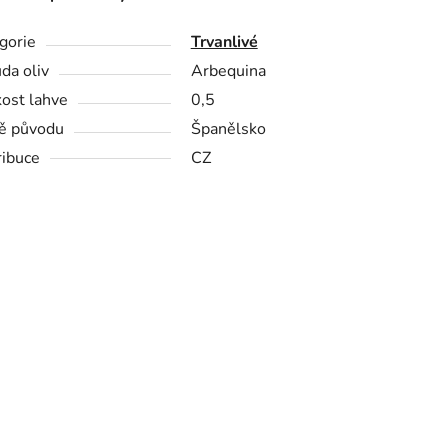
gorie
Trvanlivé
da oliv
Arbequina
kost lahve
0,5
ě původu
Španělsko
ribuce
CZ