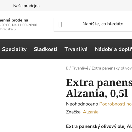
n
Naše prodejna
enná prodejna
-20:00, Ne 11:00-20:00
ehradská 6
Speciality
Sladkosti
Trvanlivé
Nádobí a dopl
Domů
/
Trvanlivé
/
Extra panenský olivový
Extra panens
Alzania, 0,5l
Průměrné
Neohodnoceno
Podrobnosti ho
hodnocení
Značka:
Alzania
produktu
Extra panenský olivový olej Al
je