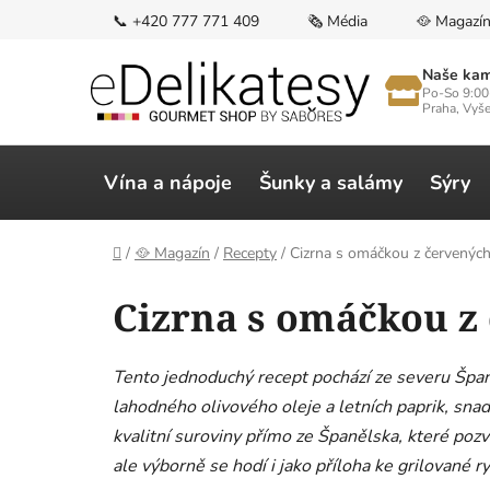
Přejít
📞 +420 777 771 409
🗞️ Média
🥘 Magazí
na
obsah
Naše kam
Po-So 9:00
Praha, Vyš
Vína a nápoje
Šunky a salámy
Sýry
Domů
/
🥘 Magazín
/
Recepty
/
Cizrna s omáčkou z červených
Cizrna s omáčkou z
Tento jednoduchý recept pochází ze severu Španě
lahodného olivového oleje a letních paprik, sna
kvalitní suroviny přímo ze Španělska, které poz
ale výborně se hodí i jako příloha ke grilované r