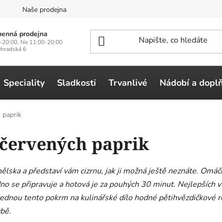
n
Naše prodejna
enná prodejna
-20:00, Ne 11:00-20:00
ehradská 6
Speciality
Sladkosti
Trvanlivé
Nádobí a dopl
 paprik
 červených paprik
lska a představí vám cizrnu, jak ji možná ještě neznáte. Omáčk
dno se připravuje a hotová je za pouhých 30 minut. Nejlepších 
vednou tento pokrm na kulinářské dílo hodné pětihvězdičkové re
ybě.