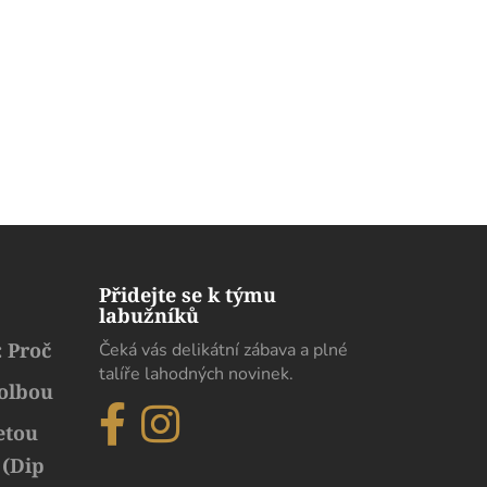
Přidejte se k týmu
labužníků
 Proč
Čeká vás delikátní zábava a plné
talíře lahodných novinek.
volbou
etou
 (Dip