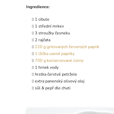
Ingredience:
1 cibule
1 střední mrkev
3 stroužky česneku
2 rajčata
220 g grilovaných červených paprik
1 lžička uzené papriky
700 g konzervované cizrny
1 hrnek vody
hrstka čerstvé petržele
extra panenský olivový olej
sůl & pepř dle chuti