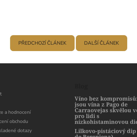
PŘEDCHOZÍ ČLÁNEK
DALŠÍ ČLÁNEK
s
Blog
t
Víno bez kompromisů:
jsou vína z Pago de
Carraovejas skvělou 
e a hodnocení
pro lidi s
ení obchodu
nízkohistaminovou di
kladené dotazy
Lilkovo-pistáciový dip
de Berenjena)