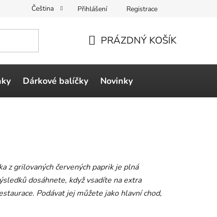
Čeština
Přihlášení
Registrace
PRÁZDNÝ KOŠÍK
NÁKUPNÍ
KOŠÍK
ňky
Dárkové balíčky
Novinky
a z grilovaných červených paprik je plná
výsledků dosáhnete, když vsadíte na extra
staurace. Podávat jej můžete jako hlavní chod,