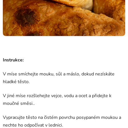
Instrukce:
V míse smíchejte mouku, sůl a máslo, dokud nezískáte
hladké těsto.
V jiné míse rozšlehejte vejce, vodu a ocet a přidejte k
moučné směsi..
Vypracujte těsto na čistém povrchu posypaném moukou a
nechte ho odpočívat v lednici.