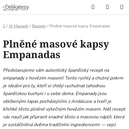
Přejít
Hledat
NÁKUP
na
KOŠÍK
obsah
Domů
/
🥘 Magazín
/
Recepty
/
Plněné masové kapsy Empanadas
Plněné masové kapsy
Empanadas
Představujeme vám autentický španělský recept na
empanady s hovězím masem! Tento rychlý a chutný pokrm
je ideální pro ty, kteří si chtějí vychutnat lahodnou
španělskou kuchyni i u sebe doma. Empanady jsou
oblíbenými tapas pocházejícími z Andalusie a tvoří je
křehké těsto plněné výtečným hovězím masem. Náš recept
vás naučí jak připravit snadné těsto a masovou náplň, která
je ozvláštněná dvěma tradičními ingrediencemi — vejci