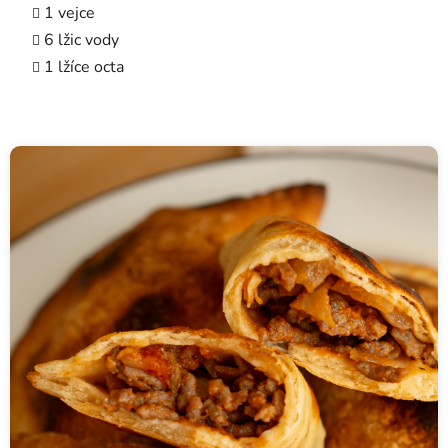
1 vejce
6 lžic vody
1 lžíce octa