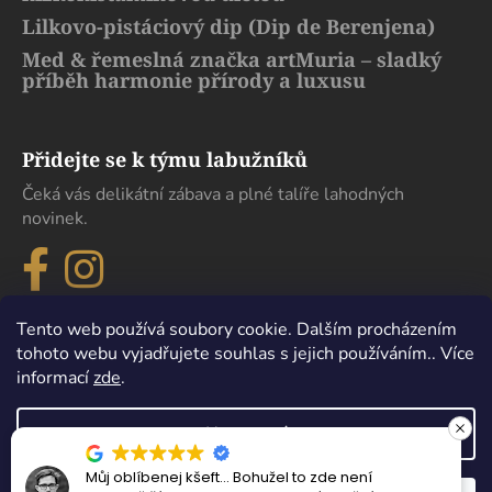
Lilkovo-pistáciový dip (Dip de Berenjena)
Med & řemeslná značka artMuria – sladký
příběh harmonie přírody a luxusu
Přidejte se k týmu labužníků
Čeká vás delikátní zábava a plné talíře lahodných
novinek.
Tento web používá soubory cookie. Dalším procházením
tohoto webu vyjadřujete souhlas s jejich používáním.. Více
informací
zde
.
Nastavení
Můj oblíbenej kšeft… Bohužel to zde není
Vytvořil Shoptet