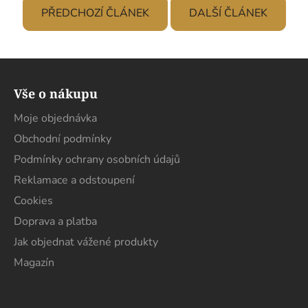
PŘEDCHOZÍ ČLÁNEK
DALŠÍ ČLÁNEK
Z
á
Vše o nákupu
p
a
Moje objednávka
t
Obchodní podmínky
í
Podmínky ochrany osobních údajů
Reklamace a odstoupení
Cookies
Doprava a platba
Jak objednat vážené produkty
Magazín