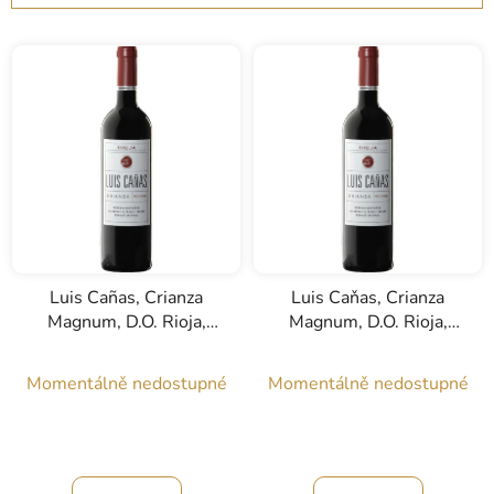
z
e
n
í
p
r
o
d
u
k
Luis Cañas, Crianza
Luis Caňas, Crianza
t
Magnum, D.O. Rioja,
Magnum, D.O. Rioja,
ů
červené víno, 1,5l
červené víno, 3l
Momentálně nedostupné
Momentálně nedostupné