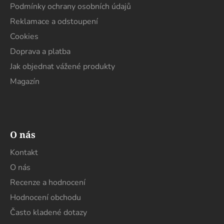
í
Podmínky ochrany osobních údajů
k
y
Reklamace a odstoupení
v
Cookies
ý
Doprava a platba
p
i
Jak objednat vážené produkty
s
Magazín
u
O nás
Kontakt
O nás
Recenze a hodnocení
Hodnocení obchodu
Často kladené dotazy