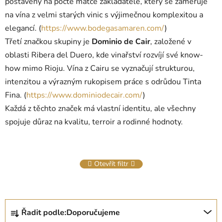
postavený na poctě matce zakladatele, který se zaměřuje
na vína z velmi starých vinic s výjimečnou komplexitou a
elegancí. (
https://www.bodegasamaren.com/
)
Třetí značkou skupiny je
Dominio de Cair
, založené v
oblasti Ribera del Duero, kde vinařství rozvíjí své know-
how mimo Rioju. Vína z Cairu se vyznačují strukturou,
intenzitou a výrazným rukopisem práce s odrůdou Tinta
Fina. (
https://www.dominiodecair.com/
)
Každá z těchto značek má vlastní identitu, ale všechny
spojuje důraz na kvalitu, terroir a rodinné hodnoty.
Otevřít filtr
Ř
Řadit podle:
Doporučujeme
a