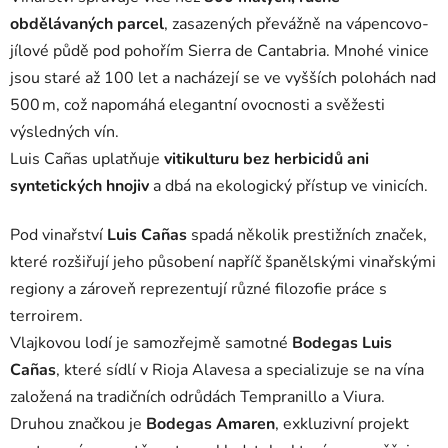
obdělávaných parcel
, zasazených převážně na vápencovo-
jílové půdě pod pohořím Sierra de Cantabria. Mnohé vinice
jsou staré až 100 let a nacházejí se ve vyšších polohách nad
500 m, což napomáhá elegantní ovocnosti a svěžesti
výsledných vín.
Luis Cañas uplatňuje
vitikulturu bez herbicidů ani
syntetických hnojiv
a dbá na ekologický přístup ve vinicích.
Pod vinařství
Luis Cañas
spadá několik prestižních značek,
které rozšiřují jeho působení napříč španělskými vinařskými
regiony a zároveň reprezentují různé filozofie práce s
terroirem.
Vlajkovou lodí je samozřejmě samotné
Bodegas Luis
Cañas
, které sídlí v Rioja Alavesa a specializuje se na vína
založená na tradičních odrůdách Tempranillo a Viura.
Druhou značkou je
Bodegas Amaren
, exkluzivní projekt