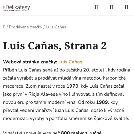
Přejít
Hledat
NÁKUP
na
KOŠÍK
obsah
Domů
/
Prodávané značky
/
Luis Caňas
V
Luis Caňas
, Strana 2
ý
p
i
Webová stránka značky:
Luis Caňas
s
Příběh Luis Cañas sahá až do začátku 20. století, kdy rodina
p
začala vyrábět a prodávat mladá vína metodou karbonické
r
macerace. Zlom nastal v roce
1970
, kdy Luis Cañas začal
o
jako první v Rioja Alavesa víno i láhvovat, a tím definoval
d
novou éru pro tamní moderní vína. Od roku
1989
, kdy
u
převzal vedení vinařství Juan Luis Cañas, došlo k výrazné
k
modernizaci výroby a portfolia směrem ke špičkové kvalitě.
t
ů
Vinařství spravuje více než
800 malých, ručně