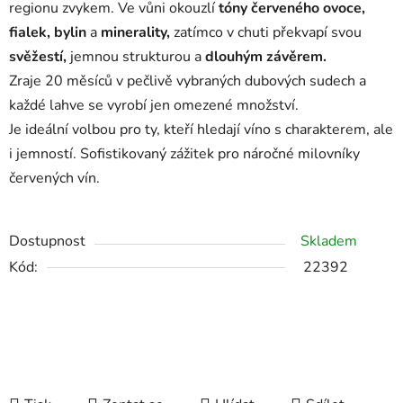
regionu zvykem. Ve vůni okouzlí
tóny červeného ovoce,
fialek, bylin
a
minerality,
zatímco v chuti překvapí svou
svěžestí,
jemnou strukturou a
dlouhým závěrem.
Zraje 20 měsíců v pečlivě vybraných dubových sudech a
každé lahve se vyrobí jen omezené množství.
Je ideální volbou pro ty, kteří hledají víno s charakterem, ale
i jemností. Sofistikovaný zážitek pro náročné milovníky
červených vín.
Dostupnost
Skladem
Kód:
22392