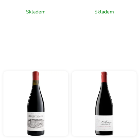
Esporreres, D.O.
červené víno, 0,75l
Montsant, červené víno,
Skladem
Skladem
0,75l