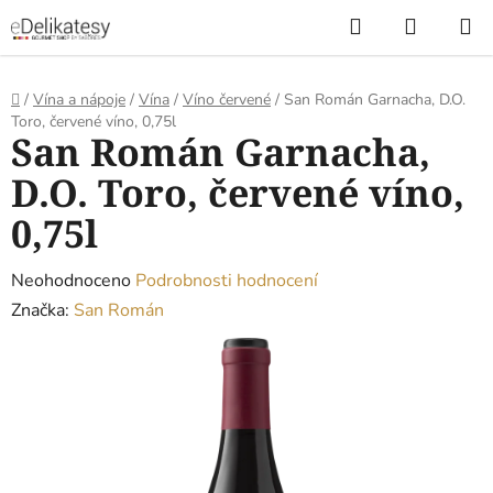
Přejít
Hledat
NÁKUP
na
KOŠÍK
obsah
Domů
/
Vína a nápoje
/
Vína
/
Víno červené
/
San Román Garnacha, D.O.
Toro, červené víno, 0,75l
San Román Garnacha,
D.O. Toro, červené víno,
0,75l
Průměrné
Neohodnoceno
Podrobnosti hodnocení
hodnocení
Značka:
San Román
produktu
je
0,0
z
5
hvězdiček.