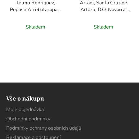
Telmo Rodriguez,
Artadi, Santa Cruz de
Pegaso Arrebatacapas,
Artazu, D.O. Navarra,
D.O.P. Cebreros,
červené víno, 0,75l
červené víno, 0,75l
Skladem
Skladem
Z
á
Vše o nákupu
p
a
Moje objednávka
t
Obchodní podmínky
í
Podmínky ochrany osobních údajů
Reklamace a odstoupení