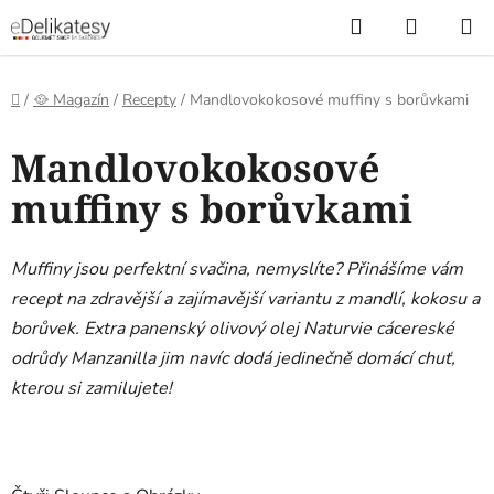
Přejít
Hledat
NÁKUP
na
KOŠÍK
obsah
Domů
/
🥘 Magazín
/
Recepty
/
Mandlovokokosové muffiny s borůvkami
Mandlovokokosové
muffiny s borůvkami
Muffiny jsou perfektní svačina, nemyslíte? Přinášíme vám
recept na zdravější a zajímavější variantu z mandlí, kokosu a
borůvek. Extra panenský olivový olej Naturvie cácereské
odrůdy Manzanilla jim navíc dodá jedinečně domácí chuť,
kterou si zamilujete!