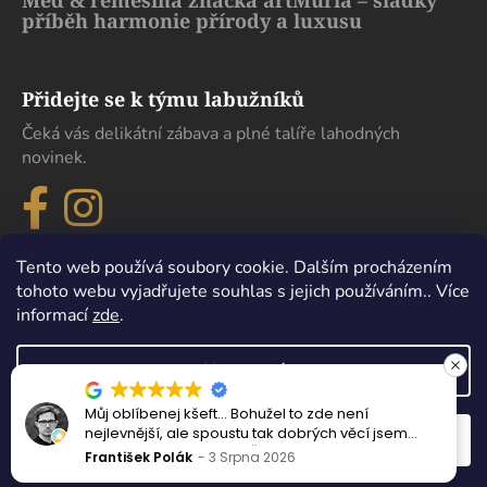
Med & řemeslná značka artMuria – sladký
příběh harmonie přírody a luxusu
Přidejte se k týmu labužníků
Čeká vás delikátní zábava a plné talíře lahodných
novinek.
Tento web používá soubory cookie. Dalším procházením
tohoto webu vyjadřujete souhlas s jejich používáním.. Více
informací
zde
.
Nastavení
Můj oblíbenej kšeft… Bohužel to zde není
Vytvořil Shoptet
nejlevnější, ale spoustu tak dobrých věcí jsem
Odmítnout
Souhlasím
Copyright 2026
eDelikatesy
. Všechna práva vyhrazena.
nejedl ani v samotném Španělsku.
František Polák
3 Srpna 2026
Upravit nastavení cookies