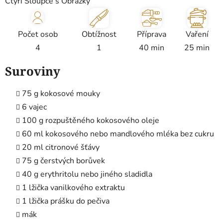
Čtyři Sloupce s Obrázky
Počet osob
Obtížnost
Příprava
Vaření
4
1
40 min
25 min
Suroviny
75 g kokosové mouky
6 vajec
100 g rozpuštěného kokosového oleje
60 ml kokosového nebo mandlového mléka bez cukru
20 ml citronové šťávy
75 g čerstvých borůvek
40 g erythritolu nebo jiného sladidla
1 lžička vanilkového extraktu
1 lžička prášku do pečiva
mák