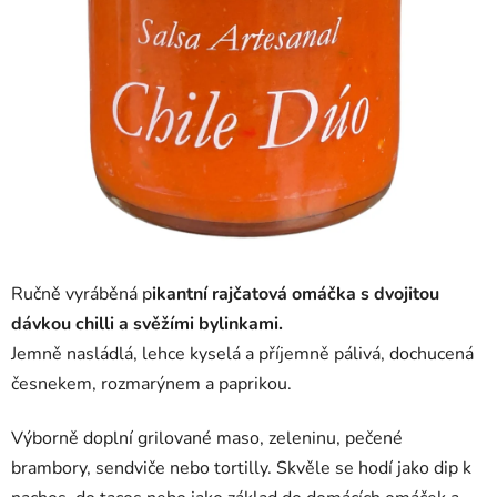
Ručně vyráběná p
ikantní rajčatová omáčka s dvojitou
dávkou chilli a svěžími bylinkami.
Jemně nasládlá, lehce kyselá a příjemně pálivá, dochucená
česnekem, rozmarýnem a paprikou.
Výborně doplní grilované maso, zeleninu, pečené
brambory, sendviče nebo tortilly. Skvěle se hodí jako dip k