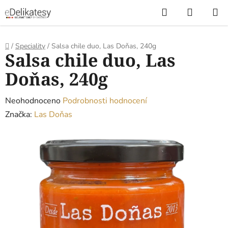
Přejít
Hledat
NÁKUP
na
KOŠÍK
obsah
Domů
/
Speciality
/
Salsa chile duo, Las Doňas, 240g
Salsa chile duo, Las
Doňas, 240g
Průměrné
Neohodnoceno
Podrobnosti hodnocení
hodnocení
Značka:
Las Doňas
produktu
je
0,0
z
5
hvězdiček.