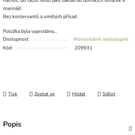
nachos, do tacos nebo jako základ do domácích omáček a
marinád.
Bez konzervantů a umělých přísad.
Položka byla vyprodána…
Dostupnost
Momentálně nedostupné
Kód:
209931
Tisk
Zeptat se
Hlídat
Sdílet
Popis