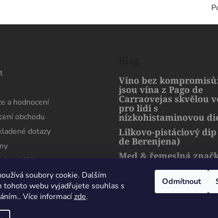
P
s
Blog
t
Víno bez kompromisů:
jsou vína z Pago de
Carraovejas skvělou 
e a hodnocení
pro lidi s
ení obchodu
nízkohistaminovou di
kladené dotazy
Lilkovo-pistáciový dip
de Berenjena)
rmy
Med & řemeslná znač
ní prohlídka
artMuria – sladký pří
harmonie přírody a l
oužívá soubory cookie. Dalším
Odmítnout
 tohoto webu vyjadřujete souhlas s
váním.. Více informací
zde
.
Maximální spokojenost, sehnal jsem zde lahev