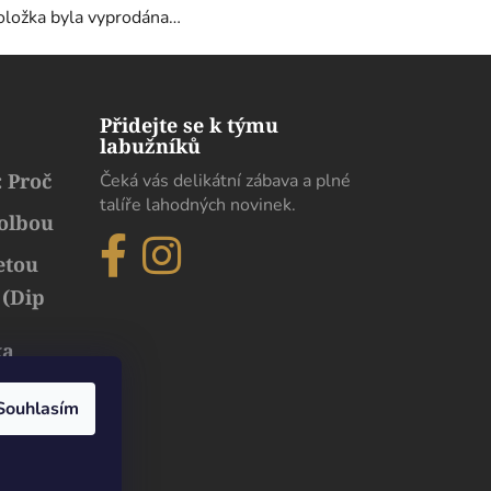
oložka byla vyprodána…
Přidejte se k týmu
labužníků
 Proč
Čeká vás delikátní zábava a plné
talíře lahodných novinek.
volbou
etou
 (Dip
ka
běh
uxusu
Souhlasím
Dobrý den. Pokud chodíme s moji paní na