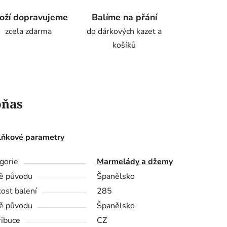
oží dopravujeme
Balíme na přání
zcela zdarma
do dárkových kazet a
košíků
oňas
ňkové parametry
gorie
Marmelády a džemy
ě původu
Španělsko
kost balení
285
ě původu
Španělsko
ribuce
CZ