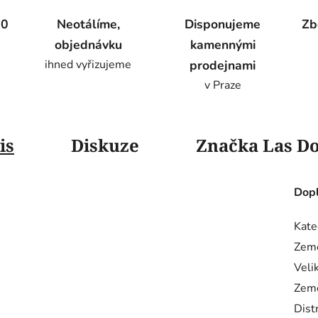
00
Neotálíme,
Disponujeme
Zb
objednávku
kamennými
ihned vyřizujeme
prodejnami
v Praze
is
Diskuze
Značka
Las D
Dopl
Kate
Zem
Veli
Zem
Dist