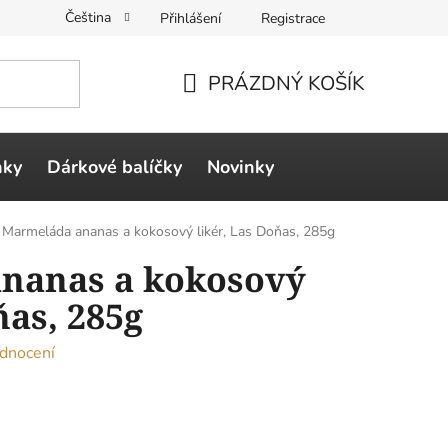
Čeština
Přihlášení
Registrace
PRÁZDNÝ KOŠÍK
NÁKUPNÍ
KOŠÍK
ňky
Dárkové balíčky
Novinky
Marmeláda ananas a kokosový likér, Las Doňas, 285g
nanas a kokosový
ňas, 285g
dnocení