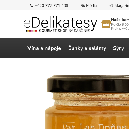
Přejít
📞 +420 777 771 409
🗞️ Média
🥘 Magazí
na
obsah
Naše kam
Po-So 9:00
Praha, Vyš
Vína a nápoje
Šunky a salámy
Sýry