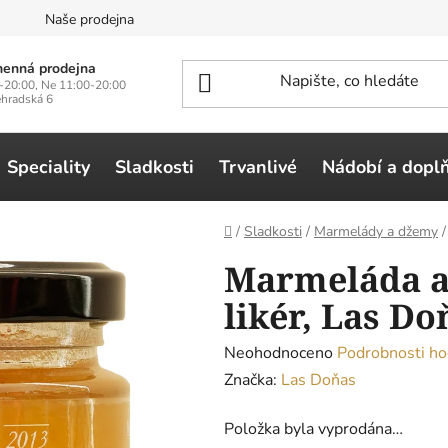
n
Naše prodejna
enná prodejna
-20:00, Ne 11:00-20:00
ehradská 6
Speciality
Sladkosti
Trvanlivé
Nádobí a dopl
Domů
/
Sladkosti
/
Marmelády a džemy
/
Marmeláda a
likér, Las Do
Průměrné
Neohodnoceno
Podrobnosti ho
hodnocení
Značka:
Las Doňas
produktu
Položka byla vyprodána…
je