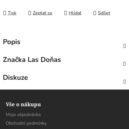
Tisk
Zeptat se
Hlídat
Sdílet
Popis
Značka
Las Doňas
Diskuze
Z
á
Vše o nákupu
p
a
Moje objednávka
t
Obchodní podmínky