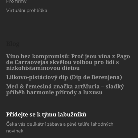
Pro firmy
Virtuální prohlídka
Blog
Víno bez kompromisů: Proč jsou vína z Pago
de Carraovejas skvělou volbou pro lidi s
nízkohistaminovou dietou
Lilkovo-pistáciový dip (Dip de Berenjena)
Med & řemeslná značka artMuria – sladký
příběh harmonie přírody a luxusu
Přidejte se k týmu labužníků
Čeká vás delikátní zábava a plné talíře lahodných
novinek.