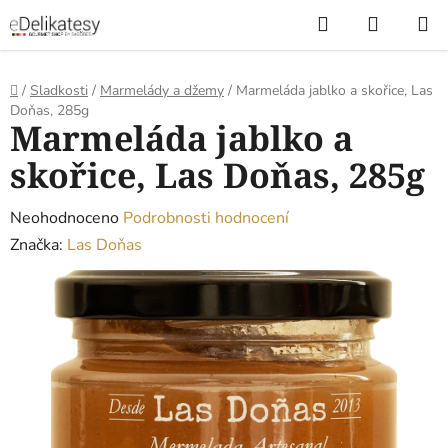
Přejít
Hledat
NÁKUP
na
KOŠÍK
obsah
Domů
/
Sladkosti
/
Marmelády a džemy
/
Marmeláda jablko a skořice, Las
Doňas, 285g
Marmeláda jablko a
skořice, Las Doňas, 285g
Průměrné
Neohodnoceno
Podrobnosti hodnocení
hodnocení
Značka:
Las Doňas
produktu
je
0,0
z
5
hvězdiček.