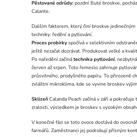
Pěstované odrůdy:
pozdní žluté broskve, pocházej
Calante.
Dalším faktorem, který činí broskve jedinečným 
techniky: ředění a pytlování.
Proces probírky
spočívá v selektivním odstraněn
ještě nezačal dozrávat. Produkovat velké a kvali
Po naředění začíná
technika pytlování
, nezbytn
červen až srpen. Toto řemeslo zahrnuje pytlov
průsvitného, ​​prodyšného papíru. To přirozeně 
zvláštní mikroklima, kde se vyvine broskev výji
Sklizeň
Calanda Peach začíná v září a pokračuje 
zralosti, výsledkem je broskev s vysokým obsah
V konečné fázi se toto ovoce dostává do ovocná
farmářů. Zaměstnanci jej podrobují přísným kontro