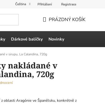
Čeština
Přihlášení
Registrace
PRÁZDNÝ KOŠÍK
NÁKUPNÍ
KOŠÍK
ňky
Dárkové balíčky
Novinky
ané v sirupu, La Calandina, 720g
ky nakládané v
alandina, 720g
dnocení
 z oblasti Aragónie ve Španělsku, konkrétně z