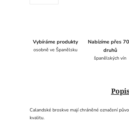
Vybíráme produkty
Nabízíme přes 7
osobně ve Španělsku
druhů
španělských vín
Popi
Calandské broskve mají chráněné označení původu
kvalitu.