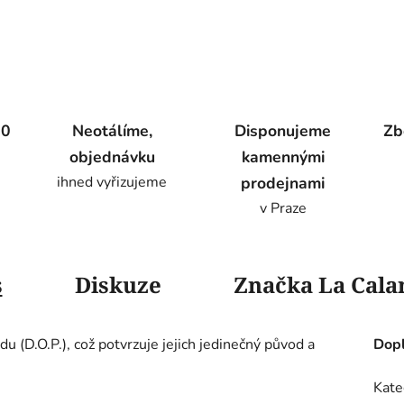
00
Neotálíme,
Disponujeme
Zb
objednávku
kamennými
ihned vyřizujeme
prodejnami
v Praze
s
Diskuze
Značka
La Cala
 (D.O.P.), což potvrzuje jejich jedinečný původ a
Dopl
Kate