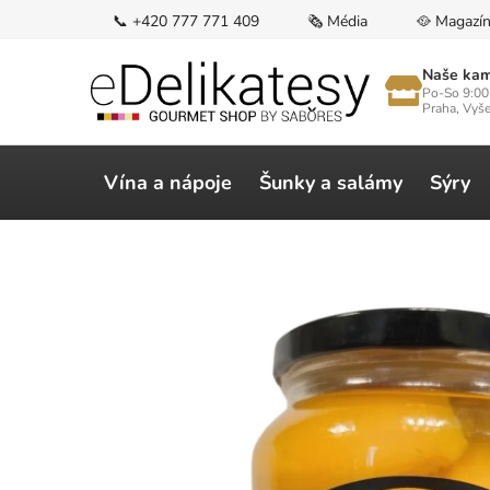
Přejít
📞 +420 777 771 409
🗞️ Média
🥘 Magazí
na
obsah
Naše kam
Po-So 9:00
Praha, Vyš
Vína a nápoje
Šunky a salámy
Sýry