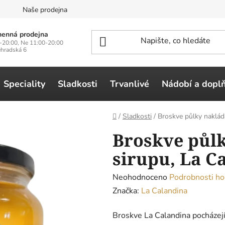
n
Naše prodejna
enná prodejna
-20:00, Ne 11:00-20:00
ehradská 6
Speciality
Sladkosti
Trvanlivé
Nádobí a dopl
Domů
/
Sladkosti
/
Broskve půlky naklád
Broskve půl
sirupu, La C
Průměrné
Neohodnoceno
Podrobnosti ho
hodnocení
Značka:
La Calandina
produktu
Broskve La Calandina pocházejí
je