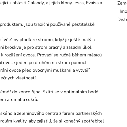
ící z oblasti Calandy, a jejich klony Jesca, Evaisa a
Zem
Hmo
Dist
produktem, jsou tradiční používané pěstitelské
í většiny plodů ze stromu, když je ještě malý a
tní broskve je pro strom pracný a zásadní úkol.
á k rozlišení ovoce. Provádí se ručně během měsíců
ání ovoce jeden po druhém na strom pomocí
chrání ovoce před ovocnými muškami a vytváří
mečných vlastností.
téměř do konce října. Sklízí se v optimálním bodě
em aromat a cukrů.
řského a zeleninového centra z farem partnerských
lám kvality, aby zajistili, že si konečný spotřebitel