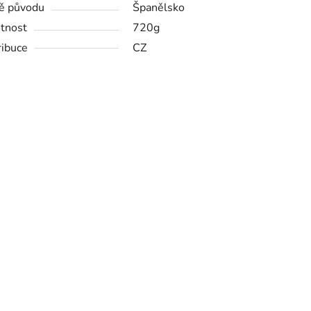
ě původu
Španělsko
tnost
720g
ribuce
CZ