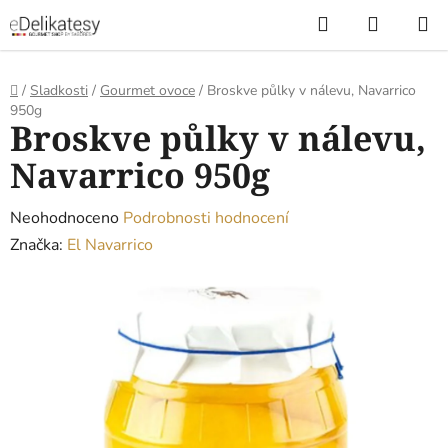
Přejít
Hledat
NÁKUP
na
KOŠÍK
obsah
Domů
/
Sladkosti
/
Gourmet ovoce
/
Broskve půlky v nálevu, Navarrico
950g
Broskve půlky v nálevu,
Navarrico 950g
Průměrné
Neohodnoceno
Podrobnosti hodnocení
hodnocení
Značka:
El Navarrico
produktu
je
0,0
z
5
hvězdiček.