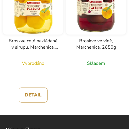
Broskve celé nakládané
Broskve ve víně,
v sirupu, Marchenica,
Marchenica, 2650g
2650g
Vyprodáno
Skladem
DETAIL
Z
á