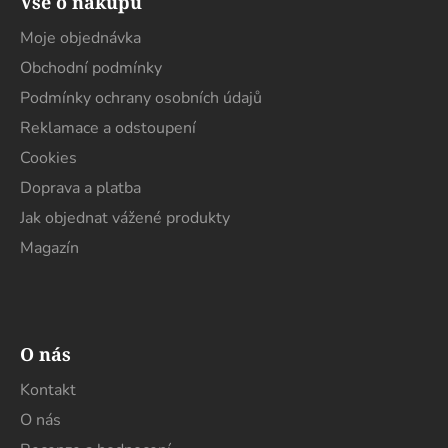
Vše o nákupu
p
a
Moje objednávka
t
Obchodní podmínky
í
Podmínky ochrany osobních údajů
Reklamace a odstoupení
Cookies
Doprava a platba
Jak objednat vážené produkty
Magazín
O nás
Kontakt
O nás