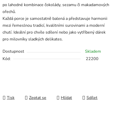
po
lahodné
kombinace
čokolády,
sezamu
či
makadamových
ořechů.
Každá
porce
je
samostatně
balená
a
představuje
harmonii
mezi
řemeslnou
tradicí,
kvalitními
surovinami
a
moderní
chutí.
Ideální
pro
chvíle
sdílení
nebo
jako
vytříbený
dárek
pro
milovníky
sladkých
delikates.
Dostupnost
Skladem
Kód:
22200
Tisk
Zeptat se
Hlídat
Sdílet