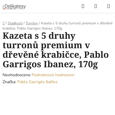
Přejít
Hledat
NÁKUP
na
KOŠÍK
obsah
Domů
/
Sladkosti
/
Turróny
/
Kazeta s 5 druhy turronů premium v dřevěné
krabičce, Pablo Garrigos Ibanez, 170g
Kazeta s 5 druhy
turronů premium v
dřevěné krabičce, Pablo
Garrigos Ibanez, 170g
Průměrné
Neohodnoceno
Podrobnosti hodnocení
hodnocení
Značka:
Pablo Garrigós Ibáñez
produktu
je
0,0
z