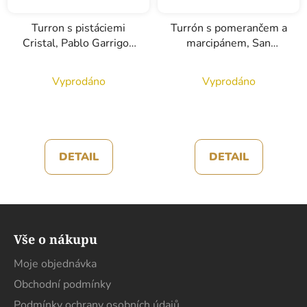
Turron s pistáciemi
Turrón s pomerančem a
Cristal, Pablo Garrigos
marcipánem, San
Ibanez, 250g
Andres, 200g
Vyprodáno
Vyprodáno
DETAIL
DETAIL
Z
á
Vše o nákupu
p
a
Moje objednávka
t
Obchodní podmínky
í
Podmínky ochrany osobních údajů