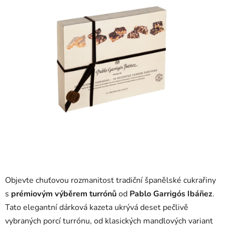
5
hvězdiček.
Objevte
chuťovou
rozmanitost
tradiční
španělské
cukrařiny
s
prémiovým
výběrem turrónů
od
Pablo
Garrigós
Ibáñez
.
Tato
elegantní
dárková
kazeta
ukrývá
deset
pečlivě
vybraných
porcí
turrónu,
od
klasických
mandlových
variant