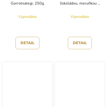
Gorrotxategi, 250g
čokoládou, meruňkou a
lískovými ořechy, Rafa
Gorrotxategi, 250g
Vyprodáno
Vyprodáno
DETAIL
DETAIL