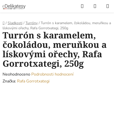
Přejít
Hledat
NÁKUP
na
KOŠÍK
obsah
Domů
/
Sladkosti
/
Turróny
/
Turrón s karamelem, čokoládou, meruňkou a
lískovými ořechy, Rafa Gorrotxategi, 250g
Turrón s karamelem,
čokoládou, meruňkou a
lískovými ořechy, Rafa
Gorrotxategi, 250g
Průměrné
Neohodnoceno
Podrobnosti hodnocení
hodnocení
Značka:
Rafa Gorrotxategi
produktu
je
0,0
z