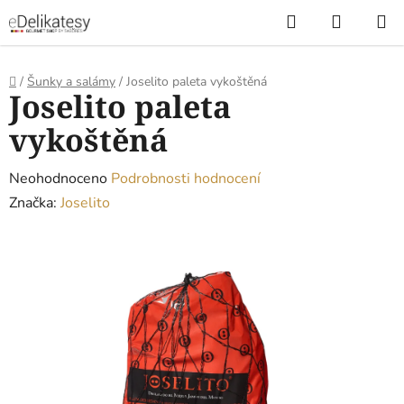
Přejít
Hledat
NÁKUP
na
KOŠÍK
obsah
Domů
/
Šunky a salámy
/
Joselito paleta vykoštěná
Joselito paleta
vykoštěná
Průměrné
Neohodnoceno
Podrobnosti hodnocení
hodnocení
Značka:
Joselito
produktu
je
0,0
z
5
hvězdiček.