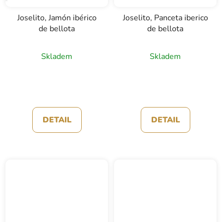
Joselito, Jamón ibérico
Joselito, Panceta iberico
de bellota
de bellota
Průměrné
Skladem
Skladem
hodnocení
produktu
je
5,0
z
DETAIL
DETAIL
5
hvězdiček.