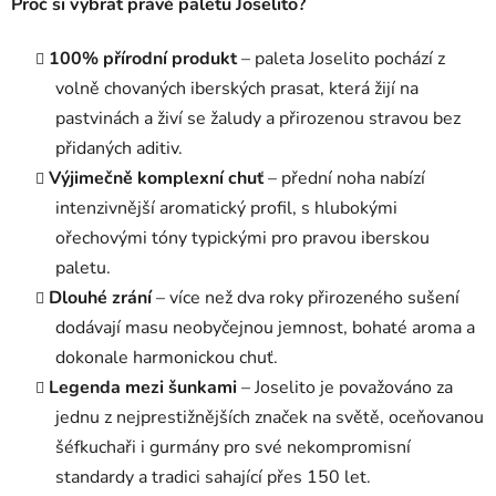
Proč si vybrat právě paletu Joselito?
100% přírodní produkt
– paleta Joselito pochází z
volně chovaných iberských prasat, která žijí na
pastvinách a živí se žaludy a přirozenou stravou bez
přidaných aditiv.
Výjimečně komplexní chuť
– přední noha nabízí
intenzivnější aromatický profil, s hlubokými
ořechovými tóny typickými pro pravou iberskou
paletu.
Dlouhé zrání
– více než dva roky přirozeného sušení
dodávají masu neobyčejnou jemnost, bohaté aroma a
dokonale harmonickou chuť.
Legenda mezi šunkami
– Joselito je považováno za
jednu z nejprestižnějších značek na světě, oceňovanou
šéfkuchaři i gurmány pro své nekompromisní
standardy a tradici sahající přes 150 let.