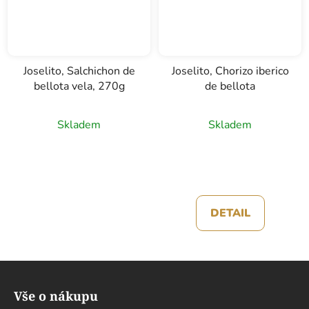
Joselito, Salchichon de
Joselito, Chorizo iberico
bellota vela, 270g
de bellota
Skladem
Skladem
DETAIL
Z
á
Vše o nákupu
p