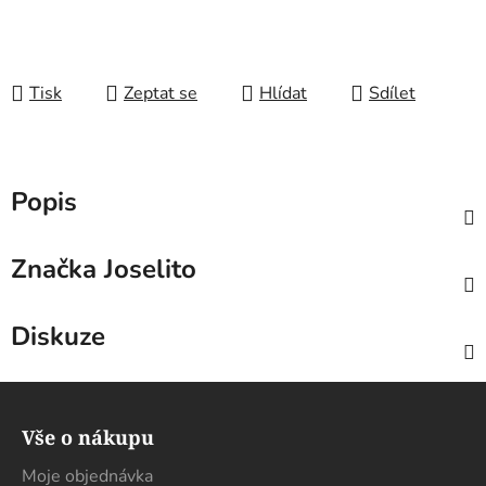
Tisk
Zeptat se
Hlídat
Sdílet
Popis
Značka
Joselito
Diskuze
Z
á
Vše o nákupu
p
a
Moje objednávka