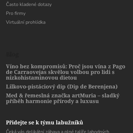
Často kladené dotazy
Pro firmy
Virtuální prohlídka
Blog
Víno bez kompromisů: Proč jsou vína z Pago
de Carraovejas skvělou volbou pro lidi s
nízkohistaminovou dietou
Lilkovo-pistáciový dip (Dip de Berenjena)
Med & řemeslná značka artMuria – sladký
příběh harmonie přírody a luxusu
Přidejte se k týmu labužníků
Čeká vás delikátní zábava a plné talíře lahodných