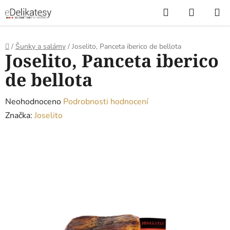
Přejít
Hledat
NÁKUP
na
KOŠÍK
obsah
Domů
/
Šunky a salámy
/
Joselito, Panceta iberico de bellota
Joselito, Panceta iberico
de bellota
Průměrné
Neohodnoceno
Podrobnosti hodnocení
hodnocení
Značka:
Joselito
produktu
je
0,0
z
5
hvězdiček.