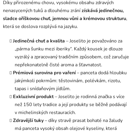
Díky přirozenému chovu, vysokému obsahu zdravých
nenasycených tuků a dlouhému zrání
získává jedinečnou,
sladce oříškovou chuť, jemnou vůni a krémovou strukturu
,
která se doslova rozplývá na jazyku.
Jedinečná chuť a kvalita
– Joselito je považováno za
„párma šunku mezi iberiky“. Každý kousek je dlouze
vyzrálý a zpracovaný tradičním způsobem, což zaručuje
nepřekonatelně čisté aroma a šťavnatost.
Prémiová surovina pro vaření
– panceta dodá hloubku
jakýmkoli pokrmům: těstovinám, polévkám, rizotu,
tapas i snídaňovým jídlům.
Exkluzivní produkt
– Joselito je rodinná značka s více
než 150 lety tradice a její produkty se běžně podávají
v michelinských restauracích.
Zdravější tuky
– díky stravě prasat bohaté na žaludy
má panceta vysoký obsah olejové kyseliny, která