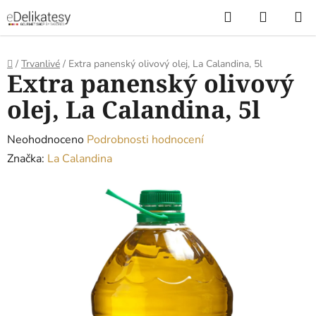
Přejít
Hledat
NÁKUP
na
KOŠÍK
obsah
Domů
/
Trvanlivé
/
Extra panenský olivový olej, La Calandina, 5l
Extra panenský olivový
olej, La Calandina, 5l
Průměrné
Neohodnoceno
Podrobnosti hodnocení
hodnocení
Značka:
La Calandina
produktu
je
0,0
z
5
hvězdiček.