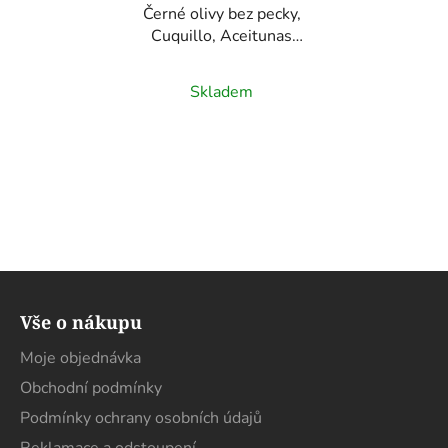
Černé olivy bez pecky,
Cuquillo, Aceitunas
Losada, 345g
Skladem
Z
á
Vše o nákupu
p
a
Moje objednávka
t
Obchodní podmínky
í
Podmínky ochrany osobních údajů