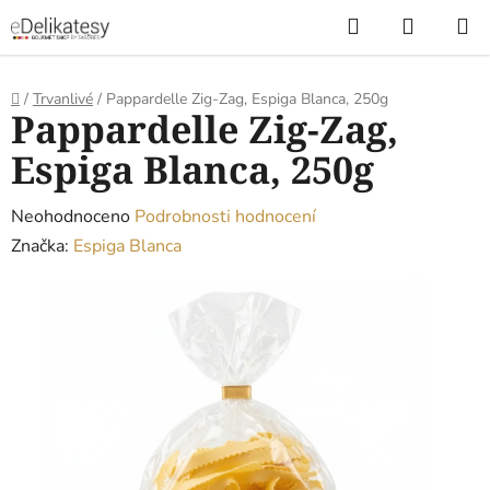
Přejít
Hledat
NÁKUP
na
KOŠÍK
obsah
Domů
/
Trvanlivé
/
Pappardelle Zig-Zag, Espiga Blanca, 250g
Pappardelle Zig-Zag,
Espiga Blanca, 250g
Průměrné
Neohodnoceno
Podrobnosti hodnocení
hodnocení
Značka:
Espiga Blanca
produktu
je
0,0
z
5
hvězdiček.