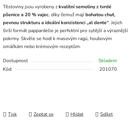
Těstoviny jsou vyrobeny z
kvalitní semoliny z tvrdé
pšenice a 20 % vajec
, díky čemuž mají
bohatou chuť,
pevnou strukturu a ideální konzistenci „al dente“
.
Jejich
širší formát pappardelle je perfektní pro sytější a výraznější
pokrmy. Skvěle se hodí k masovým ragú, houbovým
omáčkám nebo krémovým receptům.
Dostupnost
Skladem
Kód:
201070
Tisk
Zeptat se
Hlídat
Sdílet