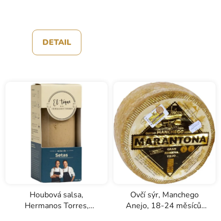
DETAIL
Houbová salsa,
Ovčí sýr, Manchego
Hermanos Torres,
Anejo, 18-24 měsíců,
0,240l
La Casota