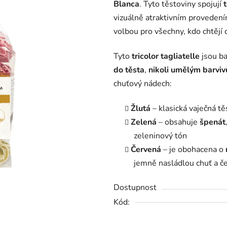
Blanca
. Tyto těstoviny spojují
0,0
vizuálně atraktivním proveden
z
volbou pro všechny, kdo chtějí d
5
hvězdiček.
Tyto
tricolor tagliatelle
jsou b
do těsta
,
nikoli umělým barvi
chuťový nádech:
Žlutá
– klasická vaječná tě
Zelená
– obsahuje
špenát
zeleninový tón
Červená
– je obohacena o
jemně nasládlou chuť a č
Dostupnost
Kód: