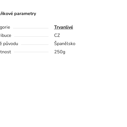
ňkové parametry
gorie
Trvanlivé
ribuce
CZ
ě původu
Španělsko
tnost
250g