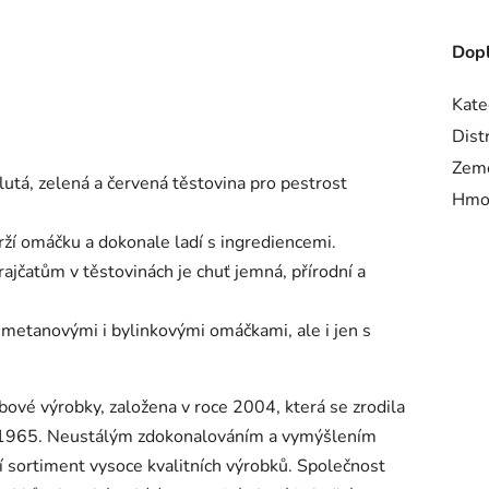
Dopl
Kate
Dist
Zem
lutá, zelená a červená těstovina pro pestrost
Hmo
drží omáčku a dokonale ladí s ingrediencemi.
rajčatům v těstovinách je chuť jemná, přírodní a
smetanovými i bylinkovými omáčkami, ale i jen s
ebové výrobky, založena v roce 2004, která se zrodila
ku 1965. Neustálým zdokonalováním a vymýšlením
í sortiment vysoce kvalitních výrobků. Společnost