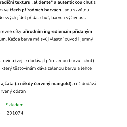
tradiční texturu „al dente“ a autentickou chuť
s
ím ve
třech přírodních barvách.
Jsou skvělou
o svých jídel přidat chuť, barvu i výživnost.
arevné díky
přírodním ingrediencím přidaným
vům.
Každá barva má svůj vlastní původ i jemný
stovina (vejce dodávají přirozenou barvu i chuť)
, který těstovinám dává zelenou barvu a lehce
rajčata (a někdy červený mangold)
, což dodává
ervený odstín
Skladem
201074