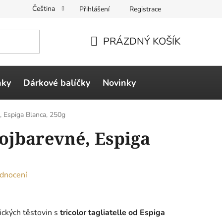
Čeština
Přihlášení
Registrace
PRÁZDNÝ KOŠÍK
NÁKUPNÍ
KOŠÍK
ňky
Dárkové balíčky
Novinky
é, Espiga Blanca, 250g
rojbarevné, Espiga
dnocení
sických těstovin s
tricolor tagliatelle od Espiga