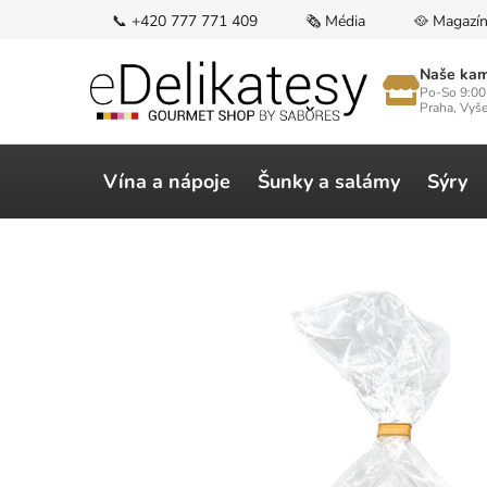
Přejít
📞 +420 777 771 409
🗞️ Média
🥘 Magazí
na
obsah
Naše kam
Po-So 9:00
Praha, Vyš
Vína a nápoje
Šunky a salámy
Sýry