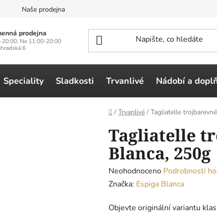
n
Naše prodejna
enná prodejna
-20:00, Ne 11:00-20:00
ehradská 6
Speciality
Sladkosti
Trvanlivé
Nádobí a dopl
Domů
/
Trvanlivé
/
Tagliatelle trojbarevn
Tagliatelle t
Blanca, 250g
Průměrné
Neohodnoceno
Podrobnosti ho
hodnocení
Značka:
Espiga Blanca
produktu
Objevte originální variantu kla
je